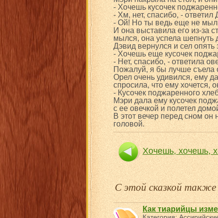
- Хочешь кусочек поджаренн
- Хм, нет, спасибо, - ответил
- Ой! Но ты ведь еще не мыл 
И она выставила его из-за с
мылся, она успела шепнуть 
Дэвид вернулся и сел опять 
- Хочешь еще кусочек поджа
- Нет, спасибо, - ответила о
Пожалуй, я бы лучше съела 
Орел очень удивился, ему да
спросила, что ему хочется, о
- Кусочек поджаренного хлеб
Мэри дала ему кусочек подж
с ее овечкой и полетел домо
В этот вечер перед сном он 
головой.
Хочешь, хочешь, х
С этой сказкой такж
Как тиарийцы изме
Категория:
Ассирийские