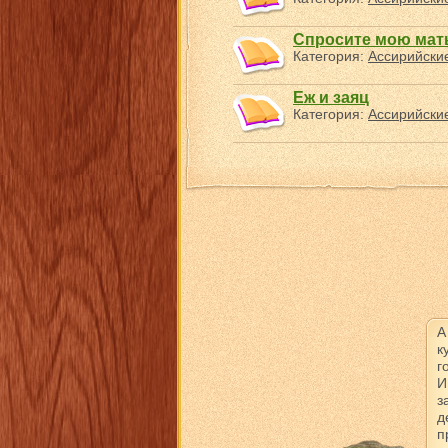
Спросите мою мат
Категория:
Ассирийские
Еж и заяц
Категория:
Ассирийские
А
к
г
И
з
д
п