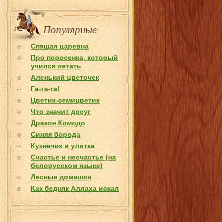
Популярные
Спящая царевна
Про поросенка, который
учился летать
Аленький цветочек
Га-га-га!
Цветик-семицветик
Что значит досуг
Дракон Комодо
Синяя борода
Кузнечик и улитка
Счастье и несчастье (на
белорусском языке)
Лесные домишки
Как бедняк Аллаха искал