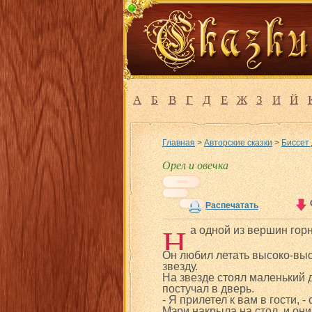
А
Б
В
Г
Д
Е
Ж
З
И
Й
Главная
>
Авторские сказки
>
Биссет 
Орел и овечка
Распечатать
Н
а одной из вершин горн
Он любил летать высоко-выс
звезду.
На звезде стоял маленький 
постучал в дверь.
- Я прилетел к вам в гости, - 
Мэри накрыла на стол, и они