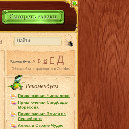
Я
Д
Г
В
Б
А
Размер букв:
*Настройки сохраняются в Cookies
Рекомендуем
Приключения Чиполлино
Приключения Синдбада-
Морехода
Приключения Эмиля из
Лeннеберги
Алиса в Стране Чудес