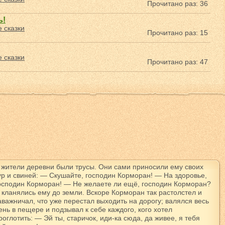
Прочитано раз: 36
ь!
 сказки
Прочитано раз: 15
 сказки
Прочитано раз: 47
 жители деревни были трусы. Они сами приносили ему своих
ур и свиней: — Скушайте, господин Корморан! — На здоровье,
осподин Корморан! — Не желаете ли ещё, господин Корморан?
 кланялись ему до земли. Вскоре Корморан так растолстел и
аважничал, что уже перестал выходить на дорогу; валялся весь
ень в пещере и подзывал к себе каждого, кого хотел
роглотить: — Эй ты, старичок, иди-ка сюда, да живее, я тебя