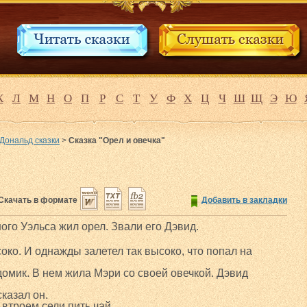
К
Л
М
Н
О
П
Р
С
Т
У
Ф
Х
Ц
Ч
Ш
Щ
Э
Ю
Дональд сказки
>
Сказка "Орел и овечка"
Скачать в формате
Добавить в закладки
ого Уэльса жил орел. Звали его Дэвид.
око. И однажды залетел так высоко, что попал на
домик. В нем жила Мэри со своей овечкой. Дэвид
сказал он.
 втроем сели пить чай.