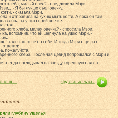
ого хлеба, милый орел? - предложила Мэри.
 Дэвид. - Я бы лучше съел овечку.
когти, - сказала Мэри.
тола и отправила на кухню мыть когти. А пока он там
два слова на ушко своей овечке.
за стол.
ренного хлеба, милая овечка? - спросила Мэри.
вечка, вспомнив, что ей шепнула на ушко Мэри. -
орла.
же стало как-то не по себе. И когда Мэри еще раз
н ответил:
а, пожалуйста.
аренного хлеба. После чая Дэвид попрощался с Мэри и
й.
нет-нет да поглядывал на звезду, горевшую над его
очешь...
Чудесные часы
е читают
ряли глубину ущелья
 сказки