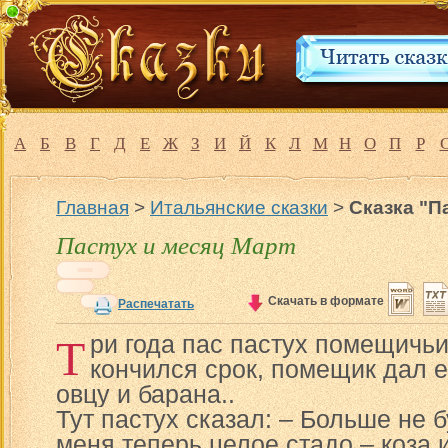
А
Б
В
Г
Д
Е
Ж
З
И
Й
К
Л
М
Н
О
П
Р
Главная
>
Итальянские сказки
>
Сказка "П
Пастух и месяц Март
Скачать в формате
Распечатать
Т
ри года пас пастух помещичьи
кончился срок, помещик дал е
овцу и барана..
Тут пастух сказал: – Больше не б
меня теперь целое стадо – коза и