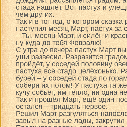
дождями, рассыплется градом, а 
стада нашлёт. Вот пастух и улещ
чем других.
Так и в тот год, о котором сказка
наступил месяц Март, пастух за 
– Ты, месяц Март, и силён и крас
ну куда до тебя Февралю!
С утра до вечера пастух Март вы
уши развесил. Разразится градом
пройдёт, у соседей половину овец
пастуха всё стадо целёхонько. 
бурей – у соседей стада по гора
собери их потом! У пастуха та же
кучу собьёт, им тепло, ни одна н
Так и прошёл Март, ещё один по
остался – тридцать первое.
Решил Март разгуляться напосле
завыл на разные лады, закрутил