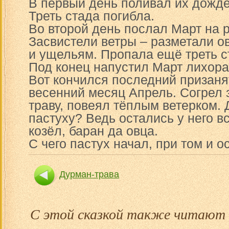
В первый день поливал их дождё
Треть стада погибла.
Во второй день послал Март на р
Засвистели ветры – разметали ов
и ущельям. Пропала ещё треть с
Под конец напустил Март лихора
Вот кончился последний призан
весенний месяц Апрель. Согрел 
траву, повеял тёплым ветерком. Д
пастуху? Ведь остались у него вс
козёл, баран да овца.
С чего пастух начал, при том и о
Дурман-трава
С этой сказкой также читают