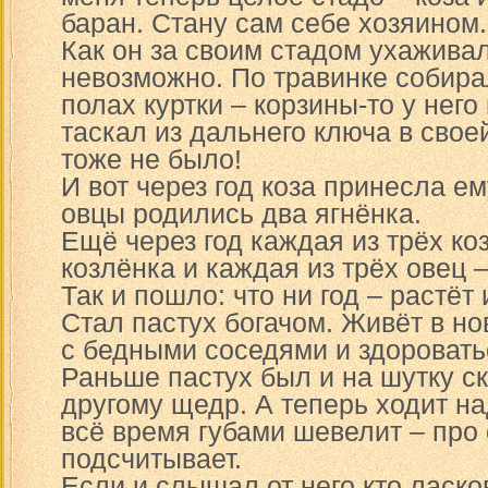
баран. Стану сам себе хозяином.
Как он за своим стадом ухаживал
невозможно. По травинке собира
полах куртки – корзины-то у него
таскал из дальнего ключа в свое
тоже не было!
И вот через год коза принесла ему
овцы родились два ягнёнка.
Ещё через год каждая из трёх ко
козлёнка и каждая из трёх овец –
Так и пошло: что ни год – растёт
Стал пастух богачом. Живёт в н
с бедными соседями и здоровать
Раньше пастух был и на шутку с
другому щедр. А теперь ходит на
всё время губами шевелит – про
подсчитывает.
Если и слышал от него кто ласков