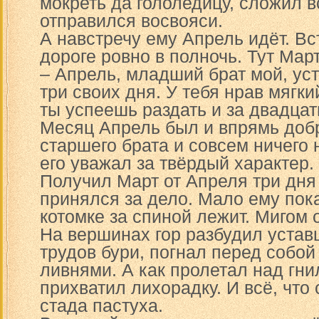
мокреть да гололедицу, сложил в
отправился восвояси.
А навстречу ему Апрель идёт. Вс
дороге ровно в полночь. Тут Март
– Апрель, младший брат мой, ус
три своих дня. У тебя нрав мягк
ты успеешь раздать и за двадцат
Месяц Апрель был и впрямь добр
старшего брата и совсем ничего 
его уважал за твёрдый характер.
Получил Март от Апреля три дня 
принялся за дело. Мало ему пока
котомке за спиной лежит. Мигом 
На вершинах гор разбудил устав
трудов бури, погнал перед собой
ливнями. А как пролетал над гн
прихватил лихорадку. И всё, что
стада пастуха.