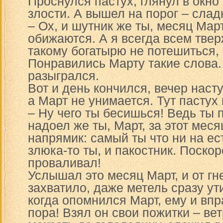
Проснулся пастух, глянул в окно
злости. А вышел на порог – слад
– Ох, и шутник же ты, месяц Мар
обижаются. А я всегда всем твер
такому богатырю не потешиться, 
Понравились Марту такие слова
разыгрался.
Вот и день кончился, вечер наст
а Март не унимается. Тут пастух
– Ну чего ты бесишься! Ведь ты 
надоел же ты, Март, за этот меся
напрямик: самый ты что ни на ес
злюка-то ты, и пакостник. Поско
проваливал!
Услышал это месяц Март, и от гне
захватило, даже метель сразу ути
когда опомнился Март, ему и впр
пора! Взял он свои пожитки – ве