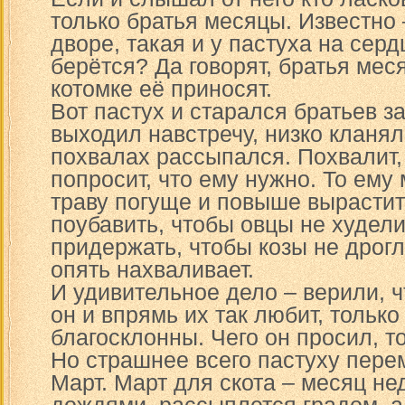
только братья месяцы. Известно 
дворе, такая и у пастуха на серд
берётся? Да говорят, братья мес
котомке её приносят.
Вот пастух и старался братьев 
выходил навстречу, низко кланя
похвалах рассыпался. Похвалит, 
попросит, что ему нужно. То ем
траву погуще и повыше вырастит
поубавить, чтобы овцы не худел
придержать, чтобы козы не дрогл
опять нахваливает.
И удивительное дело – верили, ч
он и впрямь их так любит, только
благосклонны. Чего он просил, т
Но страшнее всего пастуху пер
Март. Март для скота – месяц не