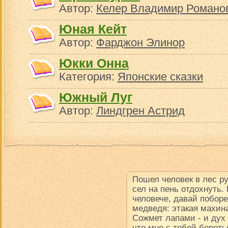
Автор:
Келер Владимир Романо
Юная Кейт
Автор:
Фарджон Элинор
Юкки Онна
Категория:
Японские сказки
Южный Луг
Автор:
Линдгрен Астрид
Пошел человек в лес р
сел на пень отдохнуть.
человече, давай поборе
медведя: этакая махина
Сожмет лапами - и дух в
что мне с тобой борот