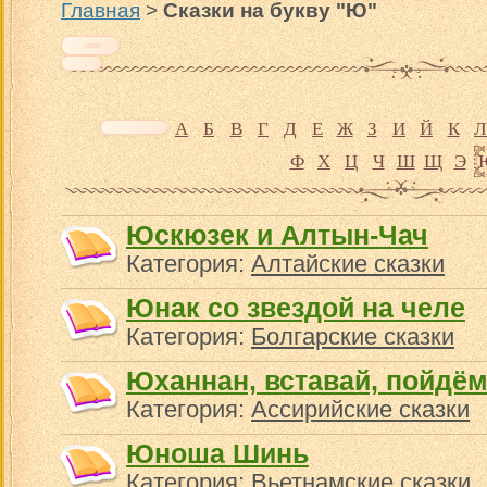
Главная
>
Сказки на букву "Ю"
А
Б
В
Г
Д
Е
Ж
З
И
Й
К
Л
Ф
Х
Ц
Ч
Ш
Щ
Э
Юскюзек и Алтын-Чач
Категория:
Алтайские сказки
Юнак со звездой на челе
Категория:
Болгарские сказки
Юханнан, вставай, пойдём
Категория:
Ассирийские сказки
Юноша Шинь
Категория:
Вьетнамские сказки