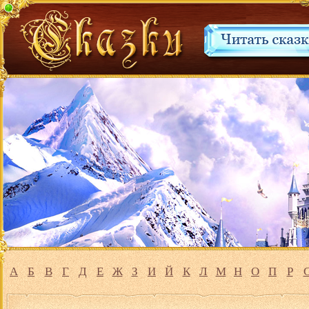
А
Б
В
Г
Д
Е
Ж
З
И
Й
К
Л
М
Н
О
П
Р