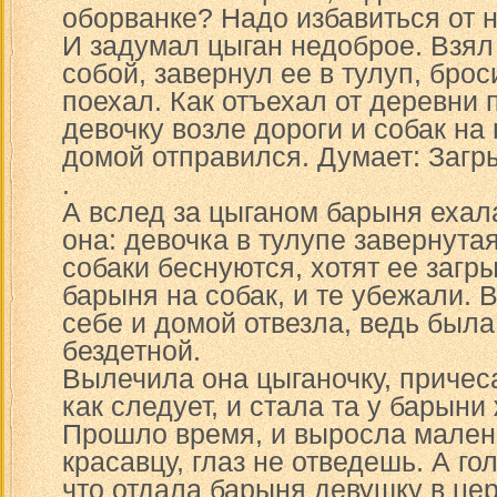
оборванке? Надо избавиться от н
И задумал цыган недоброе. Взял 
собой, завернул ее в тулуп, брос
поехал. Как отъехал от деревни
девочку возле дороги и собак на
домой отправился. Думает: Загр
.
А вслед за цыганом барыня ехала
она: девочка в тулупе завернутая
собаки беснуются, хотят ее загр
барыня на собак, и те убежали. 
себе и домой отвезла, ведь была
бездетной.
Вылечила она цыганочку, причес
как следует, и стала та у барыни
Прошло время, и выросла мален
красавцу, глаз не отведешь. А го
что отдала барыня девушку в цер