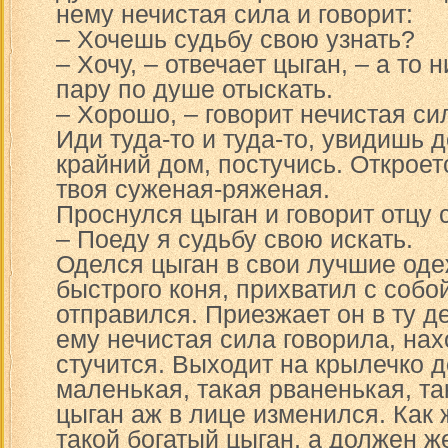
нему нечистая сила и говорит:
– Хочешь судьбу свою узнать?
– Хочу, – отвечает цыган, – а то 
пару по душе отыскать.
– Хорошо, – говорит нечистая сил
Иди туда-то и туда-то, увидишь 
крайний дом, постучись. Откроет
твоя суженая-ряженая.
Проснулся цыган и говорит отцу 
– Поеду я судьбу свою искать.
Оделся цыган в свои лучшие оде
быстрого коня, прихватил с собо
отправился. Приезжает он в ту д
ему нечистая сила говорила, нах
стучится. Выходит на крылечко д
маленькая, такая рваненькая, та
цыган аж в лице изменился. Как ж
такой богатый цыган, а должен ж