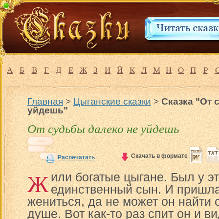
А
Б
В
Г
Д
Е
Ж
З
И
Й
К
Л
М
Н
О
П
Р
Главная
>
Цыганские сказки
>
Сказка "От 
уйдешь"
От судьбы далеко не уйдешь
Скачать в формате
Распечатать
Ж
или богатые цыгане. Был у э
единственный сын. И пришла
жениться, да не может он найти 
душе. Вот как-то раз спит он и в