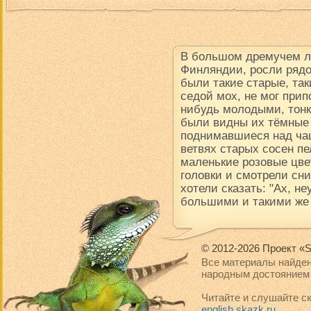
В большом дремучем ле
Финляндии, росли рядо
были такие старые, так
седой мох, не мог прип
нибудь молодыми, тон
были видны их тёмные
поднимавшиеся над чащ
ветвях старых сосен пе
маленькие розовые цве
головки и смотрели сни
хотели сказать: "Ах, н
большими и такими же
© 2012-2026 Проект «S
Все материалы найден
народным достоянием 
Читайте и слушайте ск
english.skazk.ru