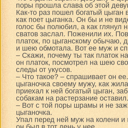
поры прошла слава об этой девуш
Как-то раз пошел богатый цыган 
как поет цыганка. Он бы и не вид
голос бы полюбил, а как глянул 
сватов заслал. Поженили их. По
платок, по цыганскому обычаю, д
и шею обмотала. Вот ее муж и с
– Скажи, почему ты так платок 
он платок, посмотрел на шею сво
следы от укусов.
– Что такое? – спрашивает он ее
цыганочка своему мужу, как жила
приехал к ней богатый цыган, заб
собакам на растерзание оставил
– Вот с той поры шрамы и не заж
цыганочка.
Упал перед ней муж на колени и 
он был в тот день у нее.