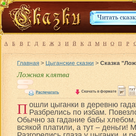
А
Б
В
Г
Д
Е
Ж
З
И
Й
К
Л
М
Н
О
П
Р
Главная
>
Цыганские сказки
>
Сказка "Лож
Ложная клятва
Скачать в формате
Распечатать
П
ошли цыганки в деревню гадат
Разбрелись по избам. Повезл
Обычно за гадание бабы хлебом,
всякой платили, а тут – деньги! 
Разгорелись глаза у цыганки, и 