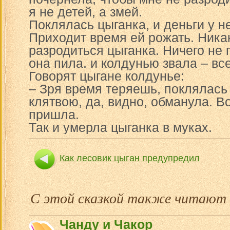
я не детей, а змей.
Поклялась цыганка, и деньги у н
Приходит время ей рожать. Ника
разродиться цыганка. Ничего не 
она пила. и колдунью звала – вс
Говорят цыгане колдунье:
– Зря время теряешь, поклялась
клятвою, да, видно, обманула. Во
пришла.
Так и умерла цыганка в муках.
Как лесовик цыган предупредил
С этой сказкой также читают
Чанду и Чакор