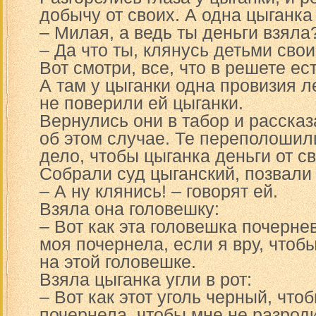
добычу от своих. А одна цыганка
– Милая, а ведь ты деньги взяла
– Да что ты, клянусь детьми сво
Вот смотри, все, что в решете ест
А там у цыганки одна провизия ле
не поверили ей цыганки.
Вернулись они в табор и расска
об этом случае. Те переполошил
дело, чтобы цыганка деньги от с
Собрали суд цыганский, позвали 
– А ну клянись! – говорят ей.
Взяла она головешку:
– Вот как эта головешка почерне
моя почернела, если я вру, чтоб
на этой головешке.
Взяла цыганка угли в рот:
– Вот как этот уголь черный, чт
почернела, чтобы мне не разрод