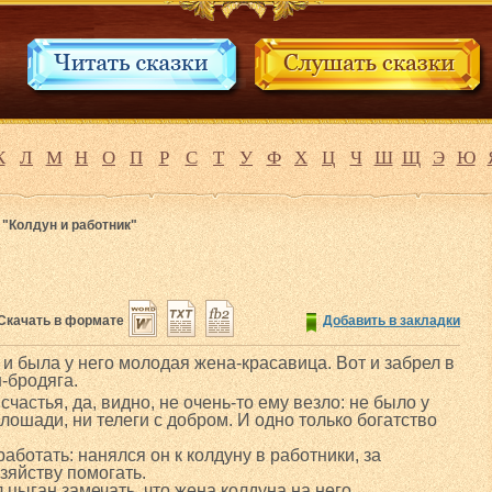
К
Л
М
Н
О
П
Р
С
Т
У
Ф
Х
Ц
Ч
Ш
Щ
Э
Ю
 "Колдун и работник"
Скачать в формате
Добавить в закладки
 и была у него молодая жена-красавица. Вот и забрел в
-бродяга.
счастья, да, видно, не очень-то ему везло: не было у
 лошади, ни телеги с добром. И одно только богатство
аботать: нанялся он к колдуну в работники, за
зяйству помогать.
л цыган замечать, что жена колдуна на него