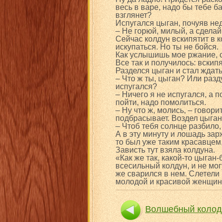
весь в варе, надо бы тебе б
взглянет?
Испугался цыган, почуяв не
– Не горюй, милый, а сделай 
Сейчас колдун вскипятит в к
искупаться. Но ты не бойся.
Как услышишь мое ржание, с
Все так и получилось: вскип
Разделся цыган и стал ждать
– Что ж ты, цыган? Или разд
испугался?
– Ничего я не испугался, а 
пойти, надо помолиться.
– Ну что ж, молись, – говори
подбрасывает. Воздел цыган 
– Чтоб тебя солнце разбило,
А в эту минуту и лошадь зар
то был уже таким красавцем,
Зависть тут взяла колдуна.
«Как же так, какой-то цыган-
всесильный колдун, и не мог
же сварился в нем. Слетели
молодой и красивой женщино
Волшебный колод