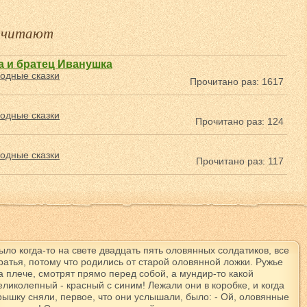
е читают
 и братец Иванушка
одные сказки
Прочитано раз: 1617
одные сказки
Прочитано раз: 124
одные сказки
Прочитано раз: 117
ыло когда-то на свете двадцать пять оловянных солдатиков, все
ратья, потому что родились от старой оловянной ложки. Ружье
а плече, смотрят прямо перед собой, а мундир-то какой
еликолепный - красный с синим! Лежали они в коробке, и когда
рышку сняли, первое, что они услышали, было: - Ой, оловянные