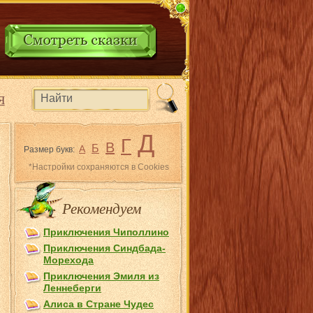
Я
Д
Г
В
Б
А
Размер букв:
*Настройки сохраняются в Cookies
Рекомендуем
Приключения Чиполлино
Приключения Синдбада-
Морехода
Приключения Эмиля из
Лeннеберги
Алиса в Стране Чудес