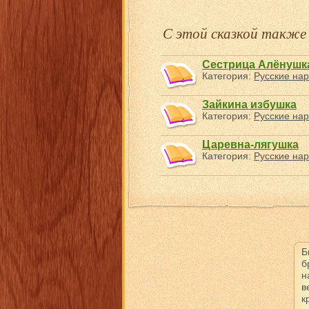
С этой сказкой такж
Сестрица Алёнушка
Категория:
Русские нар
Зайкина избушка
Категория:
Русские нар
Царевна-лягушка
Категория:
Русские нар
Б
б
н
в
к