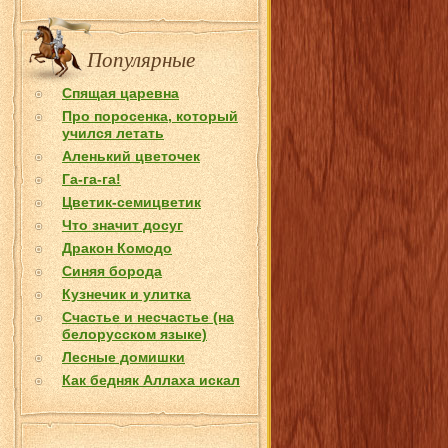
Популярные
Спящая царевна
Про поросенка, который
учился летать
Аленький цветочек
Га-га-га!
Цветик-семицветик
Что значит досуг
Дракон Комодо
Синяя борода
Кузнечик и улитка
Счастье и несчастье (на
белорусском языке)
Лесные домишки
Как бедняк Аллаха искал