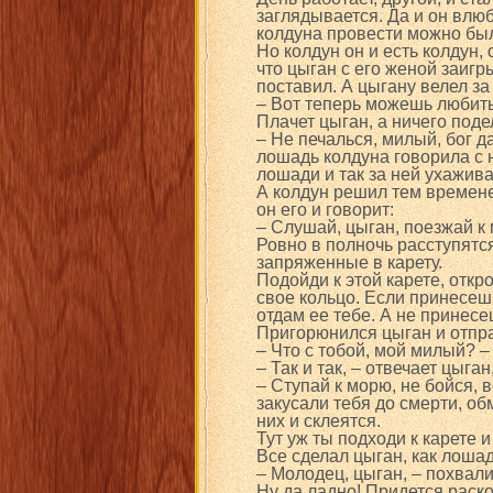
заглядывается. Да и он влюб
колдуна провести можно бы
Но колдун он и есть колдун,
что цыган с его женой заигр
поставил. А цыгану велел за
– Вот теперь можешь любить 
Плачет цыган, а ничего поде
– Не печалься, милый, бог д
лошадь колдуна говорила с н
лошади и так за ней ухажива
А колдун решил тем времене
он его и говорит:
– Слушай, цыган, поезжай к 
Ровно в полночь расступятс
запряженные в карету.
Подойди к этой карете, откр
свое кольцо. Если принесешь
отдам ее тебе. А не принесе
Пригорюнился цыган и отпр
– Что с тобой, мой милый? 
– Так и так, – отвечает цыган
– Ступай к морю, не бойся,
закусали тебя до смерти, обм
них и склеятся.
Тут уж ты подходи к карете 
Все сделал цыган, как лошад
– Молодец, цыган, – похвали
Ну да ладно! Придется раско