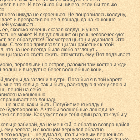
ился в нее. И все было бы ничего, если бы только
ло.
 от него никуда не скроешься. Не понравилось колдуну,
ывает, и превратил он ее в лошадь да на конюшне
 ней ухаживать.
ее, сколько хочешь-сказал колдун и ушел.
лать не может. И вдруг слышит он речь человеческую:
аст, все образуется! Посмотрел цыган и удивился. Это
им. С тех пор привязался цыган-работник к этой
л, что на нее всегда было любо взглянуть.
м цыгана со света сжить, отомстить ему. Вот подзывает
морю, переплыви на остров, разожги там костер и жди.
я волны и выедут на берег волшебные кони,
ой дверцы да загляни внутрь. Позабыл я в той карете
 мне это кольцо, так и быть, расколдую я жену свою и
шь, пеняй на себя.
авился на конюшню.
– спрашивает его лошадь.
, – не знаю, как и быть. Погубит меня колдун!
 все будет хорошо. А чтобы волшебные лошади не
ажься варом. Как укусят они тебя один раз, так зубы у
и кольцо забирай, да не мешкай, а обратно возвращайся.
ь ему велела, и с кольцом вернулся обратно.
л его колдун, – не думал я, что ты живым вернешься.
лдовать жену свою. Да только посмотри на себя, ты же