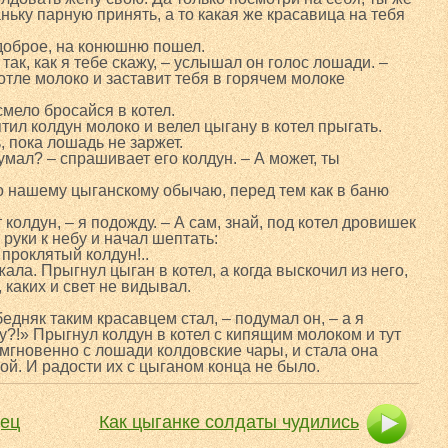
аньку парную принять, а то какая же красавица на тебя
доброе, на конюшню пошел.
так, как я тебе скажу, – услышал он голос лошади. –
отле молоко и заставит тебя в горячем молоке
мело бросайся в котел.
ятил колдун молоко и велел цыгану в котел прыгать.
, пока лошадь не заржет.
умал? – спрашивает его колдун. – А может, ты
по нашему цыганскому обычаю, перед тем как в баню
т колдун, – я подожду. – А сам, знай, под котел дровишек
руки к небу и начал шептать:
 проклятый колдун!..
жала. Прыгнул цыган в котел, а когда выскочил из него,
 каких и свет не видывал.
бедняк таким красавцем стал, – подумал он, – а я
у?!» Прыгнул колдун в котел с кипящим молоком и тут
 мгновенно с лошади колдовские чары, и стала она
й. И радости их с цыганом конца не было.
ец
Как цыганке солдаты чудились