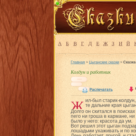
А
Б
В
Г
Д
Е
Ж
З
И
Й
Главная
>
Цыганские сказки
>
Сказка
Колдун и работник
Распечатать
Ж
ил-был старик-колдун,
те дальние края цыган
Долго он скитался в поисках 
пего ни гроша в кармане, ни
было у него: красота да ум.
Вот решил этот цыган подзар
лошадьми ухаживать и по хо
День работает, другой, и ста