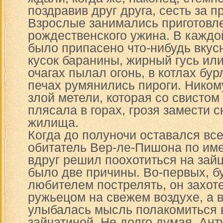
поздравив друг друга, сесть за п
Взрослые занимались приготовл
рождественского ужина. В каждо
было припасено что-нибудь вкус
кусок баранины, жирный гусь или
очагах пылал огонь, в котлах бур
печах румянились пироги. Ником
злой метели, которая со свисто
плясала в горах, грозя замести 
жилища.
Когда до полуночи оставался все
обитатель Вер-ле-Пишона по им
вдруг решил поохотиться на зайце
было две причины. Во-первых, б
любителем пострелять, он захоте
ружьецом на свежем воздухе, а в
улыбалась мысль полакомиться 
зайчатиной. Не долго думая, Ан