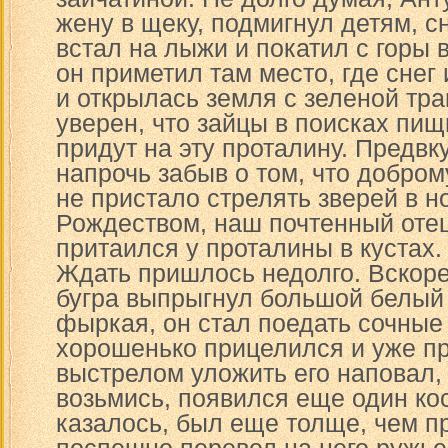
жену в щеку, подмигнул детям, с
встал на лыжи и покатил с горы 
он приметил там место, где снег
и открылась земля с зеленой тра
уверен, что зайцы в поисках пищ
придут на эту проталину. Предвк
напрочь забыв о том, что добром
не пристало стрелять зверей в н
Рождеством, наш почтенный оте
притаился у проталины в кустах.
Ждать пришлось недолго. Вскоре
бугра выпрыгнул большой белый 
фыркая, он стал поедать сочные
хорошенько прицелился и уже пр
выстрелом уложить его наповал, 
возьмись, появился еще один кос
казалось, был еще толще, чем 