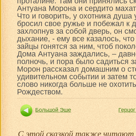
проталине. Там они принялись ск
Антуана Морона и сердито махат
Что и говорить, у охотника душа 
бросил свое ружье и побежал к д
захлопнув за собой дверь, он см
дыхание, - ему все казалось, чт
зайцы гонятся за ним, чтоб покол
Дома Антуана заждались, – давн
полночь, и пора было садиться з
Морон рассказал домашним о ст
удивительном событии и затем т
слово никогда больше не охотить
Рождеством.
Большой Эше
Герцог
С этой сказкой также читают