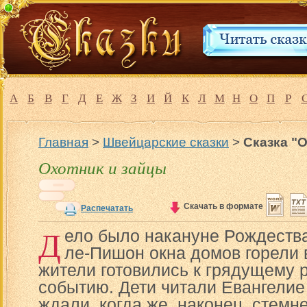
А
Б
В
Г
Д
Е
Ж
З
И
Й
К
Л
М
Н
О
П
Р
Главная
>
Швейцарские сказки
>
Сказка "
Охотник и зайцы
Скачать в формате
Распечатать
Д
ело было накануне Рождества
ле-Пишон окна домов горели в
жители готовились к грядущему 
событию. Дети читали Евангелие
ждали, когда же, наконец, стемне