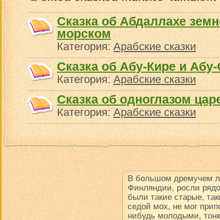
Сказка об Абдаллахе земн
морском
Категория:
Арабские сказки
Сказка об Абу-Кире и Абу
Категория:
Арабские сказки
Сказка об одноглазом цар
Категория:
Арабские сказки
В большом дремучем ле
Финляндии, росли рядо
были такие старые, так
седой мох, не мог прип
нибудь молодыми, тон