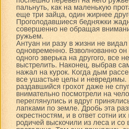
поспешно перевел на него ружье,
пальнуть, как на маленькую про
еще три зайца, один жирнее друг
Проголодавшиеся бедняжки жадн
совершенно не обращая внимани
ружьем.
Антуан ни разу в жизни не видал
одновременно. Взволнованно он 
одного зверька на другого, все н
выстрелить. Наконец, выбрав сам
нажал на курок. Когда дым рассе
все ушастые целы и невредимы. 
раздавшийся грохот даже не спу
внимательно посмотрели на чело
переглянулись и вдруг принялис
лапками по земле. Дробь эта ра
окрестностям, и в ответ сотни и
родичей выскочили из леса и со 