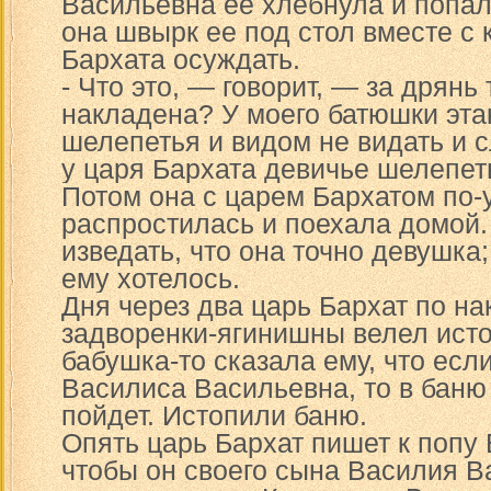
Васильевна ее хлебнула и попа
она швырк ее под стол вместе с
Бархата осуждать.
- Что это, — говорит, — за дрянь
накладена? У моего батюшки эта
шелепетья и видом не видать и 
у царя Бархата девичье шелепет
Потом она с царем Бархатом по-
распростилась и поехала домой.
изведать, что она точно девушка;
ему хотелось.
Дня через два царь Бархат по на
задворенки-ягинишны велел исто
бабушка-то сказала ему, что есл
Василиса Васильевна, то в баню
пойдет. Истопили баню.
Опять царь Бархат пишет к попу 
чтобы он своего сына Василия Ва