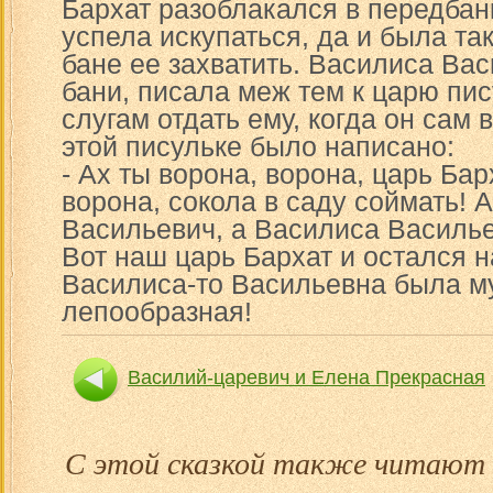
Бархат разоблакался в передбанк
успела искупаться, да и была так
бане ее захватить. Василиса Ва
бани, писала меж тем к царю пис
слугам отдать ему, когда он сам 
этой писульке было написано:
- Ах ты ворона, ворона, царь Бар
ворона, сокола в саду соймать! 
Васильевич, а Василиса Василье
Вот наш царь Бархат и остался н
Василиса-то Васильевна была му
лепообразная!
Василий-царевич и Елена Прекрасная
С этой сказкой также читают