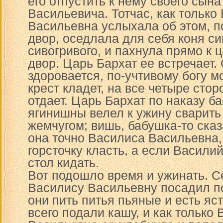
его отпустить к нему своего сын
Васильевича. Тотчас, как только
Васильевна услыхала об этом, 
двор, оседлала для себя коня сив
сивогривого, и пахнула прямо к 
двор. Царь Бархат ее встречает.
здоровается, по-учтивому богу м
крест кладет, на все четыре сто
отдает. Царь Бархат по наказу б
ягинишны велел к ужину сварить
жемчугом; вишь, бабушка-то сказ
она точно Василиса Васильевна, 
горсточку класть, а если Васили
стол кидать.
Вот подошло время и ужинать. Се
Василису Васильевну посадил по 
они пить питья пьяные и есть яс
всего подали кашу, и как только