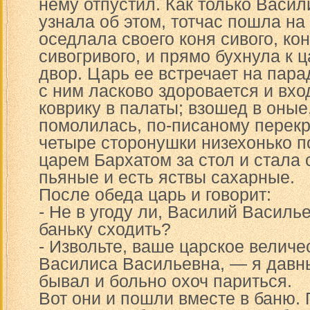
нему отпустил. Как только Васи
узнала об этом, тотчас пошла на
оседлала своего коня сивого, кон
сивогривого, и прямо бухнула к 
двор. Царь ее встречает на пар
с ним ласково здоровается и вхо
коврику в палаты; взошед в оные
помолилась, по-писаному перекр
четыре сторонушки низехонько п
царем Бархатом за стол и стала 
пьяные и есть яствы сахарные.
После обеда царь и говорит:
- Не в угоду ли, Василий Василье
баньку сходить?
- Извольте, ваше царское величе
Василиса Васильевна, — я давн
бывал и больно охоч париться.
Вот они и пошли вместе в баню.