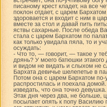
встречает; она по-учтивому богу 
писаному крест кладет, на все ч
поклон отдает, с царем Бархатом
здоровается и входит с ним в ца
вместе за стол и давай пить пит
яствы сахарные. После обеда В
стала с царем Бархатом по пала
как только увидала пяла, то и у
осуждать:
- Что то, — говорит, — такое у те
дрянь? У моего батюшки этакого
и видом не видать и слыхом не с
Бархата девичье шелепетье в па
Потом она с царем Бархатом по-
распростилась и поехала домой.
изведать, что она точно девушка.
Этак дня через два, не больше, 
посылает опять к попу Василию 