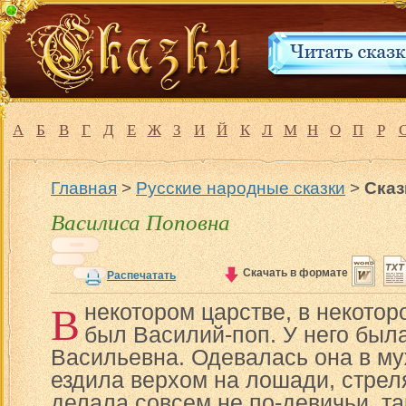
А
Б
В
Г
Д
Е
Ж
З
И
Й
К
Л
М
Н
О
П
Р
Главная
>
Русские народные сказки
>
Сказ
Василиса Поповна
Скачать в формате
Распечатать
В
некотором царстве, в некотор
был Василий-поп. У него был
Васильевна. Одевалась она в му
ездила верхом на лошади, стрел
делала совсем не по-девичьи, та