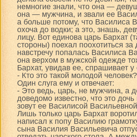
немногие знали, что она — девуш
она — мужчина, и звали ее Вас
а больше потому, что Василиса 
охоча до водки; а это, знашь, де
лицу. Вот единова царь Бархат (т
стороны) поехал поохотиться за 
навстречу попалась Василиса В
она верхом в мужской одежде то
Бархат, увидав ее, спрашивает у 
- Кто это такой молодой человек?
Один слуга ему и отвечает:
- Это ведь, царь, не мужчина, а 
доведомо известно, что это дочь
зовут ее Василисой Васильевной
Лишь только царь Бархат воротил
написал к попу Василию грамотку
сына Василия Васильевича отпус
отведать царского стола. А межд