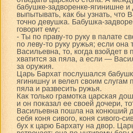
бабушке-задворенке-ягинишне и 
выпытывать, как бы узнать, что
точно девушка. Бабушка-задворе
говорит ему:
- Ты по праву-то руку в палате с
по леву-то руку ружья; если она
Васильевна, то, когда взойдет в 
хватится за пяла, а если — Васи
за оружия.
Царь Бархат послушался бабушк
ягинишну и велел своим слугам п
пяла и развесить ружья.
Как только грамотка царская до
и он показал ее своей дочери, т
Васильевна пошла на конюший д
себя коня сивого, коня сивого-си
бух к царю Бархату на двор. Цар