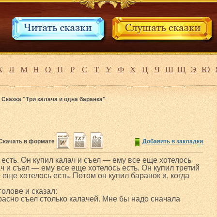
К
Л
М
Н
О
П
Р
С
Т
У
Ф
Х
Ц
Ч
Ш
Щ
Э
Ю
>
Сказка "Три калача и одна баранка"
Скачать в формате
Добавить в закладки
есть. Он купил калач и съел — ему все еще хотелось
ач и съел — ему все еще хотелось есть. Он купил третий
 еще хотелось есть. Потом он купил баранок и, когда
голове и сказал:
расно съел столько калачей. Мне бы надо сначала