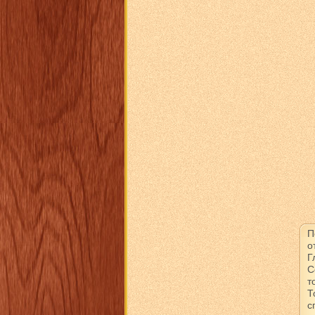
П
о
Г
С
т
Т
с