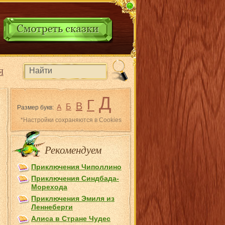
Я
Д
Г
В
Б
А
Размер букв:
*Настройки сохраняются в Cookies
Рекомендуем
Приключения Чиполлино
Приключения Синдбада-
Морехода
Приключения Эмиля из
Лeннеберги
Алиса в Стране Чудес