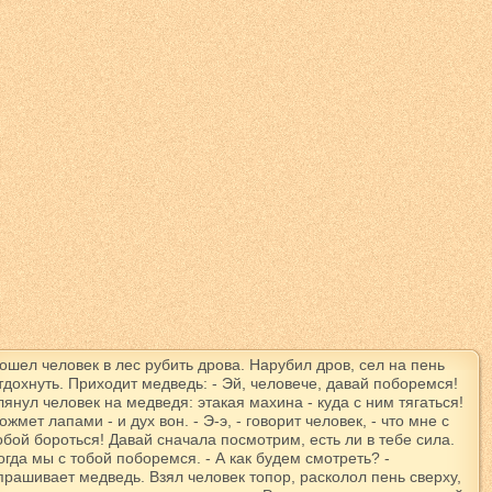
ошел человек в лес рубить дрова. Нарубил дров, сел на пень
тдохнуть. Приходит медведь: - Эй, человече, давай поборемся!
лянул человек на медведя: этакая махина - куда с ним тягаться!
ожмет лапами - и дух вон. - Э-э, - говорит человек, - что мне с
обой бороться! Давай сначала посмотрим, есть ли в тебе сила.
огда мы с тобой поборемся. - А как будем смотреть? -
прашивает медведь. Взял человек топор, расколол пень сверху,