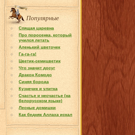
Популярные
Спящая царевна
Про поросенка, который
учился летать
Аленький цветочек
Га-га-га!
Цветик-семицветик
Что значит досуг
Дракон Комодо
Синяя борода
Кузнечик и улитка
Счастье и несчастье (на
белорусском языке)
Лесные домишки
Как бедняк Аллаха искал