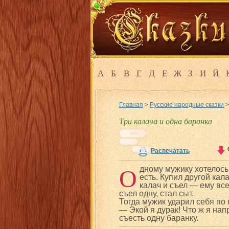
А
Б
В
Г
Д
Е
Ж
З
И
Й
Главная
>
Русские народные сказки
Три калача и одна баранка
Распечатать
О
дному мужику хотелось 
есть. Купил другой кал
калач и съел — ему все
съел одну, стал сыт.
Тогда мужик ударил себя по 
— Экой я дурак! Что ж я нап
съесть одну баранку.