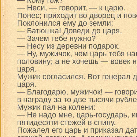
— Кому гож?
— Неси, — говорит, — к царю.
Понес; приходит во дворец и пов
Поклонился ему до земли:
— Батюшка! Доведи до царя.
— Зачем тебе нужно?
— Несу из деревни подарок.
— Ну, мужичок, чем царь тебя на
половину; а не хочешь — вовек н
царя.
Мужик согласился. Вот генерал д
царя.
— Благодарю, мужичок! — говори
в награду за то две тысячи рубле
Мужик пал на колени:
— Не надо мне, царь-государь, и
пятидесяти стежей в спину.
Пожалел его царь и приказал да