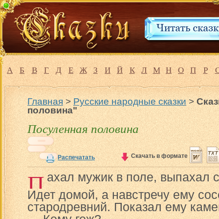
А
Б
В
Г
Д
Е
Ж
З
И
Й
К
Л
М
Н
О
П
Р
Главная
>
Русские народные сказки
>
Сказ
половина"
Посуленная половина
Скачать в формате
Распечатать
П
ахал мужик в поле, выпахал 
Идет домой, а навстречу ему сос
стародревний. Показал ему каме