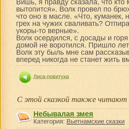
Вишь, я правду сказала, что кто 
вытопится». Волк провел по брю
что оно в масле. «Что, куманек, 
грех на чужих сваливать? Отпира
укоры-то верные».
Волк осердился, с досады и горя
домой не воротился. Пришло лет
Волк эту быль мне сам рассказыв
вперед никогда не станет жить в
Лиса-повитуха
С этой сказкой также читают
Небывалая змея
Категория:
Вьетнамские сказки