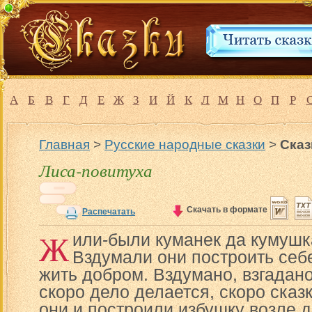
А
Б
В
Г
Д
Е
Ж
З
И
Й
К
Л
М
Н
О
П
Р
Главная
>
Русские народные сказки
>
Сказ
Лиса-повитуха
Скачать в формате
Распечатать
Ж
или-были куманек да кумушка
Вздумали они построить себе
жить добром. Вздумано, взгадано
скоро дело делается, скоро сказ
они и построили избушку возле 