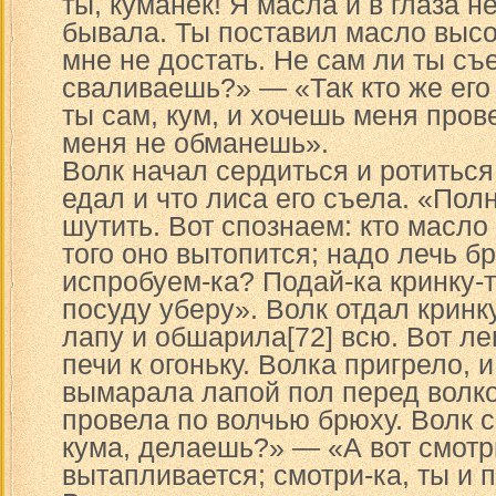
ты, куманек! Я масла и в глаза н
бывала. Ты поставил масло высо
мне не достать. Не сам ли ты съе
сваливаешь?» — «Так кто же его
ты сам, кум, и хочешь меня пров
меня не обманешь».
Волк начал сердиться и ротиться
едал и что лиса его съела. «Пол
шутить. Вот спознаем: кто масло
того оно вытопится; надо лечь бр
испробуем-ка? Подай-ка кринку-т
посуду уберу». Волк отдал кринку
лапу и обшарила[72] всю. Вот ле
печи к огоньку. Волка пригрело, 
вымарала лапой пол перед волк
провела по волчью брюху. Волк с
кума, делаешь?» — «А вот смотрю
вытапливается; смотри-ка, ты и 