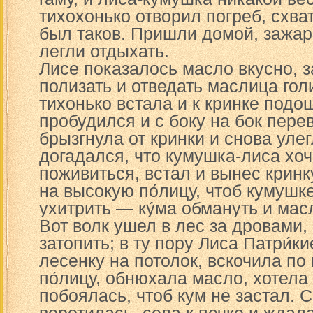
тихохонько отворил погреб, схва
был таков. Пришли домой, зажар
легли отдыхать.
Лисе показалось масло вкусно, 
полизать и отведать маслица гол
тихонько встала и к кринке подош
пробудился и с боку на бок пере
брызгнула от кринки и снова улег
догадался, что кумушка-лиса хо
поживиться, встал и вынес кринк
на высокую по́лицу, чтоб кумушке
ухитрить — ку́ма обмануть и мас
Вот волк ушел в лес за дровами,
затопить; в ту пору Лиса Патри́к
лесенку на потолок, вскочила по 
по́лицу, обнюхала масло, хотела 
побоялась, чтоб кум не застал. 