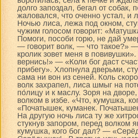
воротилась, села к печке и ждала 
долго запоздал, бегал от собак, 
жаловался, что оченно устал, и л
Ночью лиса, лежа под окном, сту
чужим голосом говорит: «Матушк
Помоги, пособи горю, не дай уме
— говорит волк, — что такое?» —
кролик зовет меня в повивушки».
вернись!» — «Коли бог даст счас
прибегу». Хлопнула дверьми, сту
сама ни вон из сеней. Коль скор
волк захрапел, лиса шмыг на пото
по́лицу и к маслу. Зоря на дворе
волком в избе. «Что, кумушка, ко
«Початышек, куманек. Початыше
На другую ночь лиса ту же хитро
стукнув запором, перед волком я
кумушка, кого бог дал? — «Серё