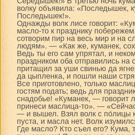
Серёдышек!» В третью ночь кума
волку объявила: «Последышек, к
Последышек!».
Однажды волк лисе говорит: «Ку
масло-то к празднику побережем,
сотворим пир на весь мир и на 
людям». — «Как же, куманек, со
Ведь ты его сам упрятал, и неко
праздником оба отправились на о
притащил за уши свинью да ягне
да цыпленка, и пошли наши стря
Все приготовлено, только масли
гостям подать; ведь для праздни
снадобье! «Куманек, — говорит л
принеси маслица-то». — «Сейчас
— и вышел. Взял волк с по́лицы к
пуста, и масла нет. Волк изумилс
Где масло? Кто съел его? Кума, 