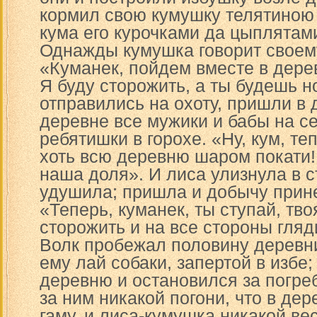
кормил свою кумушку телятиною
кума его курочками да цыплятам
Однажды кумушка говорит своем
«Куманек, пойдем вместе в дере
Я буду сторожить, а ты будешь н
отправились на охоту, пришли в 
деревне все мужики и бабы на с
ребятишки в горохе. «Ну, кум, те
хоть всю деревню шаром покати!
наша доля». И лиса улизнула в с
удушила; пришла и добычу прине
«Теперь, куманек, ты ступай, тво
сторожить и на все стороны гляд
Волк пробежал половину деревн
ему лай собаки, запертой в избе;
деревню и остановился за погреб
за ним никакой погони, что в дер
гаму, и лиса-кумушка никакой вес