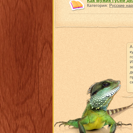
Как мужик гусей д
Категория:
Русские нар
А
к
г
И
з
д
п
с