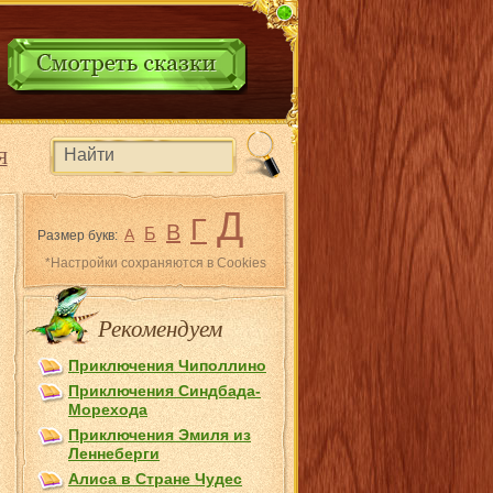
Я
Д
Г
В
Б
А
Размер букв:
*Настройки сохраняются в Cookies
Рекомендуем
Приключения Чиполлино
Приключения Синдбада-
Морехода
Приключения Эмиля из
Лeннеберги
Алиса в Стране Чудес