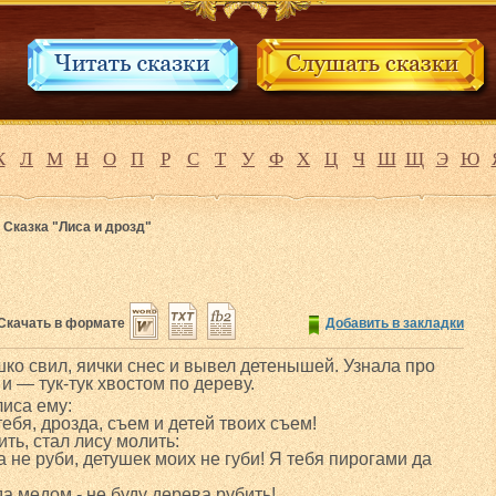
К
Л
М
Н
О
П
Р
С
Т
У
Ф
Х
Ц
Ч
Ш
Щ
Э
Ю
>
Сказка "Лиса и дрозд"
Скачать в формате
Добавить в закладки
ко свил, яички снес и вывел детенышей. Узнала про
и — тук-тук хвостом по дереву.
лиса ему:
ебя, дрозда, съем и детей твоих съем!
ить, стал лису молить:
не руби, детушек моих не губи! Я тебя пирогами да
а медом - не буду дерева рубить!