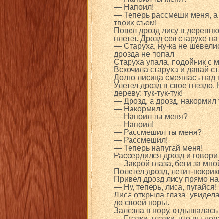
— Напоил!
— Теперь рассмеши меня, а т
твоих съем!
Повел дрозд лису в деревню.
плетет. Дрозд сел старухе на
— Старуха, ну-ка не шевелис
дрозда не попал.
Старуха упала, подойник с 
Вскочила старуха и давай ст
Долго лисица смеялась над 
Улетел дрозд в свое гнездо.
дереву: тук-тук-тук!
— Дрозд, а дрозд, накормил
— Накормил!
— Напоил ты меня?
— Напоил!
— Рассмешил ты меня?
— Рассмешил!
— Теперь напугай меня!
Рассердился дрозд и говори
— Закрой глаза, беги за мно
Полетел дрозд, летит-покрик
Привел дрозд лису прямо на
— Ну, теперь, лиса, пугайся!
Лиса открыла глаза, увидела
до своей норы.
Залезла в нору, отдышалась
— Глазки, глазки, что вы де