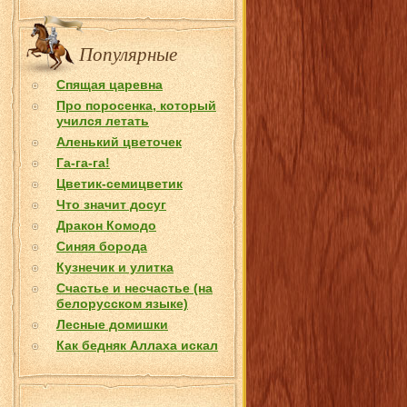
Популярные
Спящая царевна
Про поросенка, который
учился летать
Аленький цветочек
Га-га-га!
Цветик-семицветик
Что значит досуг
Дракон Комодо
Синяя борода
Кузнечик и улитка
Счастье и несчастье (на
белорусском языке)
Лесные домишки
Как бедняк Аллаха искал