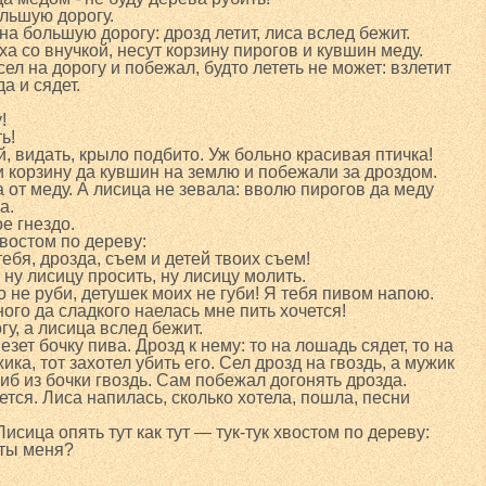
льшую дорогу.
на большую дорогу: дрозд летит, лиса вслед бежит.
ха со внучкой, несут корзину пирогов и кувшин меду.
сел на дорогу и побежал, будто лететь не может: взлетит
да и сядет.
!
ь!
, видать, крыло подбито. Уж больно красивая птичка!
и корзину да кувшин на землю и побежали за дроздом.
а от меду. А лисица не зевала: вволю пирогов да меду
а.
е гнездо.
 хвостом по дереву:
ебя, дрозда, съем и детей твоих съем!
 ну лисицу просить, ну лисицу молить.
 не руби, детушек моих не губи! Я тебя пивом напою.
ого да сладкого наелась мне пить хочется!
гу, а лисица вслед бежит.
зет бочку пива. Дрозд к нему: то на лошадь сядет, то на
ика, тот захотел убить его. Сел дрозд на гвоздь, а мужик
иб из бочки гвоздь. Сам побежал догонять дрозда.
ьется. Лиса напилась, сколько хотела, пошла, песни
Лисица опять тут как тут — тук-тук хвостом по дереву:
 ты меня?