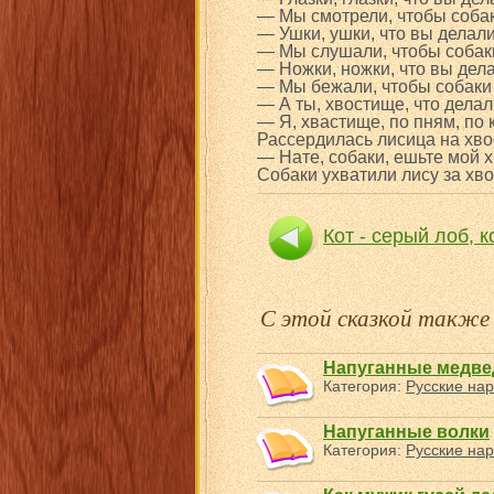
— Мы смотрели, чтобы собак
— Ушки, ушки, что вы делал
— Мы слушали, чтобы собаки
— Ножки, ножки, что вы дел
— Мы бежали, чтобы собаки 
— А ты, хвостище, что дела
— Я, хвастище, по пням, по 
Рассердилась лисица на хвос
— Нате, собаки, ешьте мой х
Собаки ухватили лису за хво
Кот - серый лоб, 
С этой сказкой такж
Напуганные медве
Категория:
Русские нар
Напуганные волки
Категория:
Русские нар