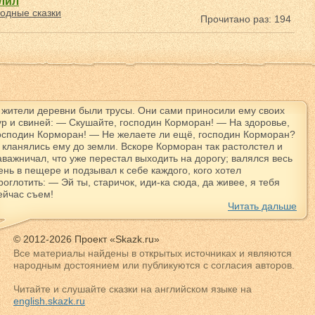
елил
одные сказки
Прочитано раз: 194
 жители деревни были трусы. Они сами приносили ему своих
ур и свиней: — Скушайте, господин Корморан! — На здоровье,
осподин Корморан! — Не желаете ли ещё, господин Корморан?
 кланялись ему до земли. Вскоре Корморан так растолстел и
аважничал, что уже перестал выходить на дорогу; валялся весь
ень в пещере и подзывал к себе каждого, кого хотел
роглотить: — Эй ты, старичок, иди-ка сюда, да живее, я тебя
ейчас съем!
Читать дальше
© 2012-2026 Проект «Skazk.ru»
Все материалы найдены в открытых источниках и являются
народным достоянием или публикуются с согласия авторов.
Читайте и слушайте сказки на английском языке на
english.skazk.ru