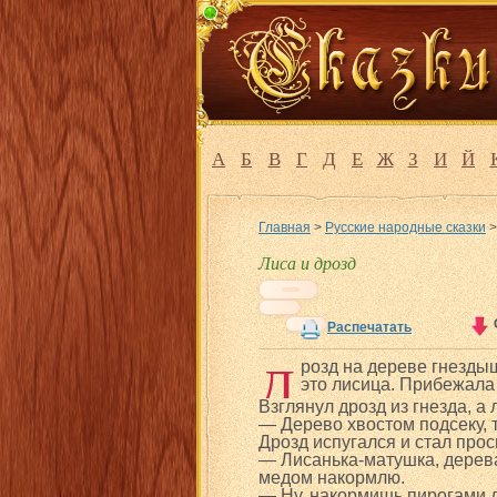
А
Б
В
Г
Д
Е
Ж
З
И
Й
Главная
>
Русские народные сказки
Лиса и дрозд
Распечатать
Д
розд на дереве гнездыш
это лисица. Прибежала 
Взглянул дрозд из гнезда, а 
— Дерево хвостом подсеку, т
Дрозд испугался и стал прос
— Лисанька-матушка, дерева 
медом накормлю.
— Ну, накормишь пирогами д