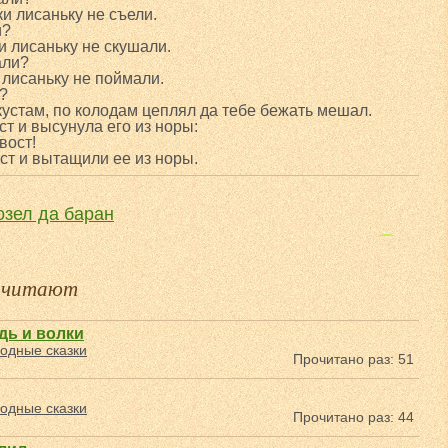
и лисаньку не съели.
и?
 лисаньку не скушали.
али?
лисаньку не поймали.
л?
кустам, по колодам цеплял да тебе бежать мешал.
т и высунула его из норы:
вост!
ст и вытащили ее из норы.
козел да баран
Про глупого змея и умного солдата
е читают
дь и волки
одные сказки
Прочитано раз: 51
одные сказки
Прочитано раз: 44