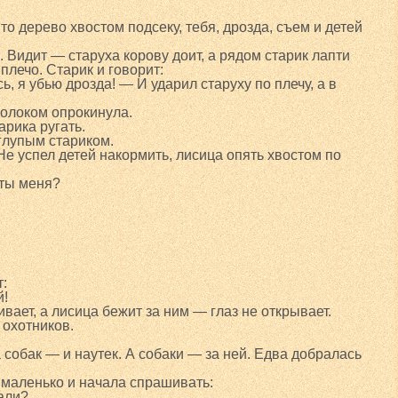
о дерево хвостом подсеку, тебя, дрозда, съем и детей
 Видит — старуха корову доит, а рядом старик лапти
 плечо. Старик и говорит:
ь, я убью дрозда! — И ударил старуху по плечу, а в
молоком опрокинула.
арика ругать.
глупым стариком.
 Не успел детей накормить, лисица опять хвостом по
 ты меня?
т:
й!
ивает, а лисица бежит за ним — глаз не открывает.
 охотников.
 собак — и наутек. А собаки — за ней. Едва добралась
 маленько и начала спрашивать:
лали?