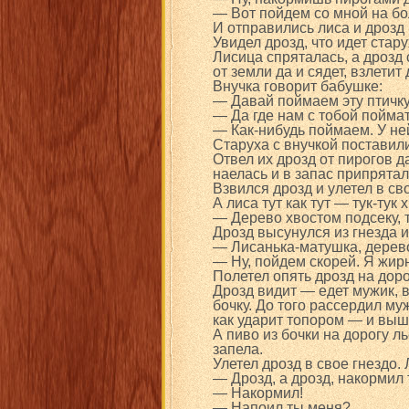
— Вот пойдем со мной на бо
И отправились лиса и дрозд 
Увидел дрозд, что идет стару
Лисица спряталась, а дрозд 
от земли да и сядет, взлетит 
Внучка говорит бабушке:
— Давай поймаем эту птичку
— Да где нам с тобой поймат
— Как-нибудь поймаем. У ней
Старуха с внучкой поставил
Отвел их дрозд от пирогов д
наелась и в запас припрятал
Взвился дрозд и улетел в сво
А лиса тут как тут — тук-тук
— Дерево хвостом подсеку, т
Дрозд высунулся из гнезда и
— Лисанька-матушка, дерево
— Ну, пойдем скорей. Я жирн
Полетел опять дрозд на доро
Дрозд видит — едет мужик, ве
бочку. До того рассердил муж
как ударит топором — и выш
А пиво из бочки на дорогу л
запела.
Улетел дрозд в свое гнездо. 
— Дрозд, а дрозд, накормил
— Накормил!
— Напоил ты меня?