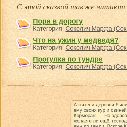
С этой сказкой также читают
Пора в дорогу
Категория:
Соколич Марфа (Сок
Что на ужин у медведя?
Категория:
Соколич Марфа (Сок
Прогулка по тундре
Категория:
Соколич Марфа (Сок
А жители деревни были
ему своих кур и свине
Корморан! — На здоров
желаете ли ещё, госпо
ему до земли. Вскоре К