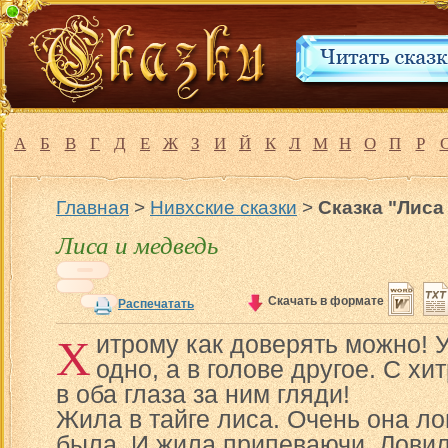
А
Б
В
Г
Д
Е
Ж
З
И
Й
К
Л
М
Н
О
П
Р
Главная
>
Нивхские сказки
>
Сказка "Лиса
Лиса и медведь
Скачать в формате
Распечатать
Х
итрому как доверять можно! У
одно, а в голове другое. С х
в оба глаза за ним гляди!
Жила в тайге лиса. Очень она ло
была. И жила припеваючи. Лови