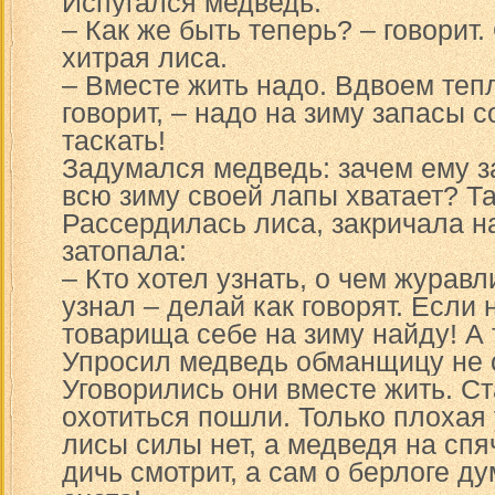
Испугался медведь.
– Как же быть теперь? – говорит.
хитрая лиса.
– Вместе жить надо. Вдвоем тепл
говорит, – надо на зиму запасы с
таскать!
Задумался медведь: зачем ему з
всю зиму своей лапы хватает? Та
Рассердилась лиса, закричала н
затопала:
– Кто хотел узнать, о чем журавл
узнал – делай как говорят. Если 
товарища себе на зиму найду! А
Упросил медведь обманщицу не 
Уговорились они вместе жить. Ст
охотиться пошли. Только плохая у
лисы силы нет, а медведя на спя
дичь смотрит, а сам о берлоге ду