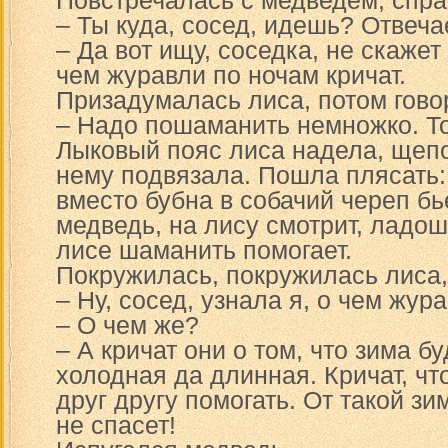
Повстречалась с медведем, спра
– Ты куда, сосед, идешь? Отвеча
– Да вот ищу, соседка, не скажет
чем журавли по ночам кричат.
Призадумалась лиса, потом гово
– Надо пошаманить немножко. То
Лыковый пояс лиса надела, щеп
нему подвязала. Пошла плясать: 
вместо бубна в собачий череп бь
медведь, на лису смотрит, ладо
лисе шаманить помогает.
Покружилась, покружилась лиса,
– Ну, сосед, узнала я, о чем жур
– О чем же?
– А кричат они о том, что зима б
холодная да длинная. Кричат, чт
друг другу помогать. От такой зим
не спасет!