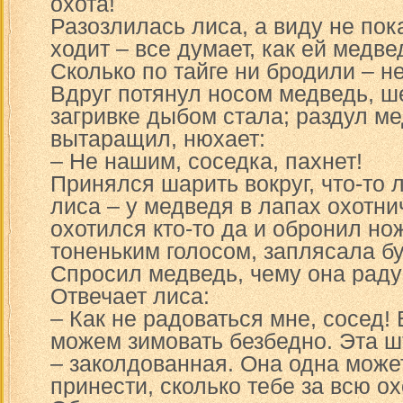
охота!
Разозлилась лиса, а виду не пок
ходит – все думает, как ей медве
Сколько по тайге ни бродили – н
Вдруг потянул носом медведь, ше
загривке дыбом стала; раздул ме
вытаращил, нюхает:
– Не нашим, соседка, пахнет!
Принялся шарить вокруг, что-то 
лиса – у медведя в лапах охотни
охотился кто-то да и обронил но
тоненьким голосом, заплясала бу
Спросил медведь, чему она раду
Отвечает лиса:
– Как не радоваться мне, сосед!
можем зимовать безбедно. Эта шт
– заколдованная. Она одна може
принести, сколько тебе за всю ох