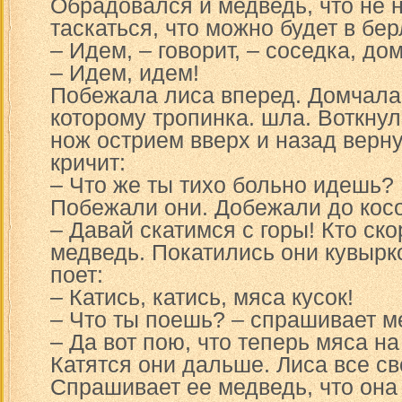
Обрадовался и медведь, что не н
таскаться, что можно будет в бер
– Идем, – говорит, – соседка, до
– Идем, идем!
Побежала лиса вперед. Домчалас
которому тропинка. шла. Воткну
нож острием вверх и назад верн
кричит:
– Что же ты тихо больно идешь? 
Побежали они. Добежали до косо
– Давай скатимся с горы! Кто ск
медведь. Покатились они кувырко
поет:
– Катись, катись, мяса кусок!
– Что ты поешь? – спрашивает м
– Да вот пою, что теперь мяса на
Катятся они дальше. Лиса все св
Спрашивает ее медведь, что она 