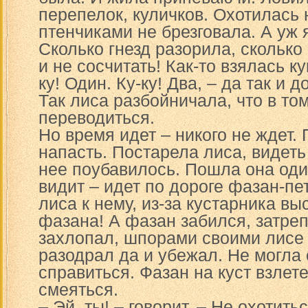
перепелок, куличков. Охотилась н
птенчиками не брезговала. А уж 
Сколько гнезд разорила, сколько
и не сосчитать! Как-то взялась ку
ку! Один. Ку-ку! Два, – да так и 
Так лиса разбойничала, что в то
переводиться.
Но время идет – никого не ждет.
напасть. Постарела лиса, видеть
нее поубавилось. Пошла она один
видит – идет по дороге фазан-п
лиса к нему, из-за кустарника вы
фазана! А фазан забился, затре
захлопал, шпорами своими лисе 
разодрал да и убежал. Не могла 
справиться. Фазан на куст взлет
смеяться.
– Эй, ты! – говорит. – Не охотить