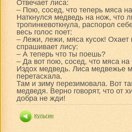
Отвечает лиса:
– Пою, сосед, что теперь мяса н
Наткнулся медведь на нож, что л
тропинкевоткнула, распорол себе
весь голос поет:
– Лежи, лежи, мяса кусок! Охает
спрашивает лису:
– А теперь что ты поешь?
– Да вот пою, сосед, что мяса на
Издох медведь. Лиса медвежье м
перетаскала.
Там и зиму перезимовала. Вот т
медведя. Верно говорят, что от х
добра не жди!
Кульгин