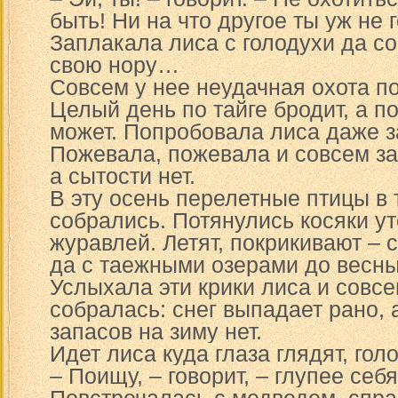
быть! Ни на что другое ты уж не 
Заплакала лиса с голодухи да со
свою нору…
Совсем у нее неудачная охота п
Целый день по тайге бродит, а п
может. Попробовала лиса даже за
Пожевала, пожевала и совсем за
а сытости нет.
В эту осень перелетные птицы в
собрались. Потянулись косяки уто
журавлей. Летят, покрикивают – с
да с таежными озерами до весн
Услыхала эти крики лиса и совс
собралась: снег выпадает рано, 
запасов на зиму нет.
Идет лиса куда глаза глядят, гол
– Поищу, – говорит, – глупее себя