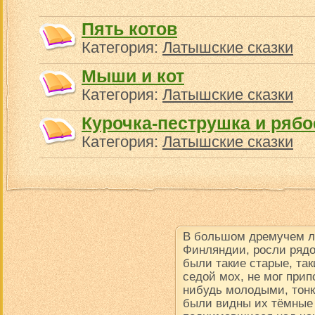
Пять котов
Категория:
Латышские сказки
Мыши и кот
Категория:
Латышские сказки
Курочка-пеструшка и рябо
Категория:
Латышские сказки
В большом дремучем ле
Финляндии, росли рядо
были такие старые, так
седой мох, не мог прип
нибудь молодыми, тон
были видны их тёмные