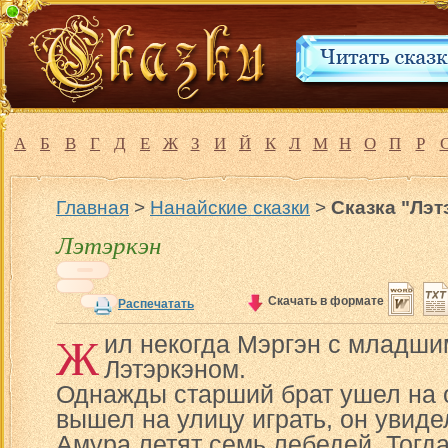
А
Б
В
Г
Д
Е
Ж
З
И
Й
К
Л
М
Н
О
П
Р
Главная
>
Нанайские сказки
>
Сказка "Лэт
Лэтэркэн
Скачать в формате
Распечатать
Ж
ил некогда Мэргэн с младши
Лэтэркэном.
Однажды старший брат ушел на о
вышел на улицу играть, он увидел
Амура летят семь лебедей. Тогда