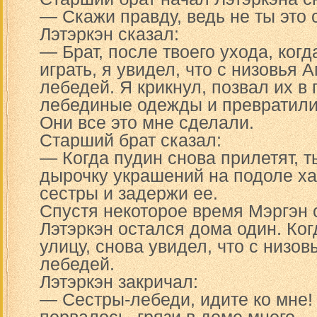
— Скажи правду, ведь не ты это 
Лэтэркэн сказал:
— Брат, после твоего ухода, ког
играть, я увидел, что с низовья 
лебедей. Я крикнул, позвал их в 
лебединые одежды и превратилис
Они все это мне сделали.
Старший брат сказал:
— Когда пудин снова прилетят, т
дырочку украшений на подоле х
сестры и задержи ее.
Спустя некоторое время Мэргэн с
Лэтэркэн остался дома один. Ко
улицу, снова увидел, что с низо
лебедей.
Лэтэркэн закричал:
— Сестры-лебеди, идите ко мне!