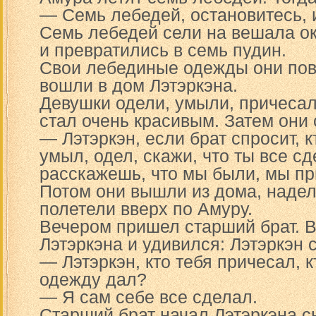
— Семь лебедей, остановитесь, и
Семь лебедей сели на вешала о
и превратились в семь пудин.
Свои лебединые одежды они пов
вошли в дом Лэтэркэна.
Девушки одели, умыли, причесал
стал очень красивым. Затем они 
— Лэтэркэн, если брат спросит, к
умыл, одел, скажи, что ты все с
расскажешь, что мы были, мы пр
Потом они вышли из дома, надел
полетели вверх по Амуру.
Вечером пришел старший брат. В
Лэтэркэна и удивился: Лэтэркэн 
— Лэтэркэн, кто тебя причесал, 
одежду дал?
— Я сам себе все сделал.
Старший брат начал Лэтэркэна с