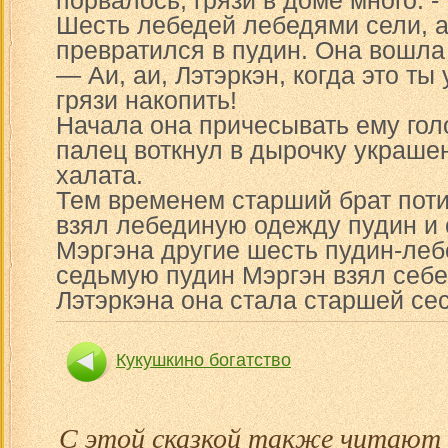
порвалось, грязи в доме много. -
Шесть лебедей лебедями сели, а
превратился в пудин. Она вошла 
— Аи, аи, Лэтэркэн, когда это ты
грязи накопить!
Начала она причесывать ему голо
палец воткнул в дырочку украше
халата.
Тем временем старший брат пот
взял лебединую одежду пудин и 
Мэргэна другие шесть пудин-леб
седьмую пудин Мэргэн взял себе
Лэтэркэна она стала старшей сес
Кукушкино богатство
С этой сказкой также читают