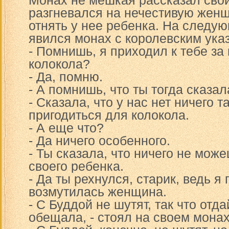
Монах не мешкая рассказал свой
разгневался на нечестивую женщ
отнять у нее ребенка. На следу
явился монах с королевским указ
- Помнишь, я приходил к тебе за
колокола?
- Да, помню.
- А помнишь, что ты тогда сказал
- Сказала, что у нас нет ничего т
пригодиться для колокола.
- А еще что?
- Да ничего особенного.
- Ты сказала, что ничего не може
своего ребенка.
- Да ты рехнулся, старик, ведь я 
возмутилась женщина.
- С Буддой не шутят, так что отда
обещала, - стоял на своем монах