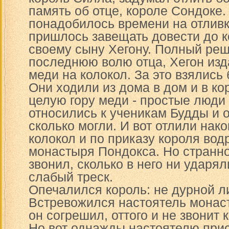
память об отце, короле Сондоке.
понадобилось времени на отливк
пришлось завещать довести до к
своему сыну Хегону. Полный ре
последнюю волю отца, Хегон изд
меди на колокол. За это взялись
Они ходили из дома в дом и в ко
целую гору меди - простые люди
относились к ученикам Будды и 
сколько могли. И вот отлили нак
колокол и по приказу короля во
монастыря Пондокса. Но странно
звонил, сколько в него ни ударя
слабый треск.
Опечалился король: не дурной ли
Встревожился настоятель монаст
он согрешил, оттого и не звонит 
Но вот однажды настоятелю при