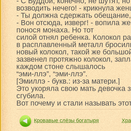
- С Буддой, конечно, не шутят, н
возводить нечего! - крикнула же
- Ты должна сдержать обещание,
- Вон отсюда, изверг! - вопила ж
понося монаха. Но тот
силой отнял ребенка. Колокол р
в расплавленный металл бросили
новый колокол, такой же большой
зазвенел протяжно колокол, запл
каждом стоне слышалось
“эми-ллэ”, “эми-ллэ”.
[Эмиллэ - букв.: из-за матери.]
Это укоряла свою мать девочка за
сгубила.
Вот почему и стали называть это
Кровавые слёзы богатыря
Хра