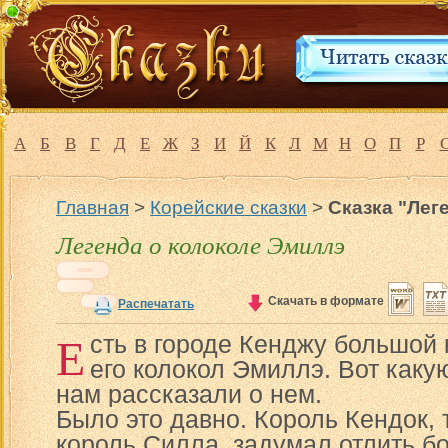
А
Б
В
Г
Д
Е
Ж
З
И
Й
К
Л
М
Н
О
П
Р
Главная
>
Корейские сказки
>
Сказка "Лег
Легенда о колоколе Эмиллэ
Скачать в формате
Распечатать
Е
сть в городе Кенджу большой
его колокол Эмиллэ. Вот каку
нам рассказали о нем.
Было это давно. Король Кендок, 
король Силла, задумал отлить б