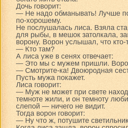
Дочь говорит:
— Не надо обманывать! Лучше по
по-хорошему.
Не послушалась лиса. Взяла ста
для рыбы, в мешок затолкала, за
ворону. Ворон услышал, что кто-
— Кто там?
А лиса уже в сенях отвечает:
— Это мы с мужем пришли. Воро
— Смотрите-ка! Двоюродная сес
Пусть мужа покажет.
Лиса говорит:
— Муж не может при свете находи
темноте жили, и он темноту люби
слепой — ничего не видит.
Тогда ворон говорит:
— Ну что ж, потушите светильник
Когда лиса зашла, ворон спросил