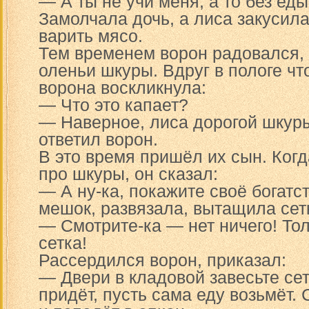
— А ты не учи меня, а то без ед
Замолчала дочь, а лиса закусил
варить мясо.
Тем временем ворон радовался, 
оленьи шкуры. Вдруг в пологе чт
ворона воскликнула:
— Что это капает?
— Наверное, лиса дорогой шкур
ответил ворон.
В это время пришёл их сын. Ког
про шкуры, он сказал:
— А ну-ка, покажите своё богатс
мешок, развязала, вытащила сетк
— Смотрите-ка — нет ничего! То
сетка!
Рассердился ворон, приказал:
— Двери в кладовой завесьте се
придёт, пусть сама еду возьмёт.