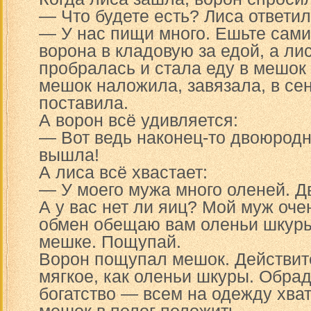
— Что будете есть? Лиса ответил
— У нас пищи много. Ешьте сам
ворона в кладовую за едой, а ли
пробралась и стала еду в мешок
мешок наложила, завязала, в сен
поставила.
А ворон всё удивляется:
— Вот ведь наконец-то двоюродн
вышла!
А лиса всё хвастает:
— У моего мужа много оленей. Д
А у вас нет ли яиц? Мой муж оче
обмен обещаю вам оленьи шкуры.
мешке. Пощупай.
Ворон пощупал мешок. Действите
мягкое, как оленьи шкуры. Обра
богатство — всем на одежду хват