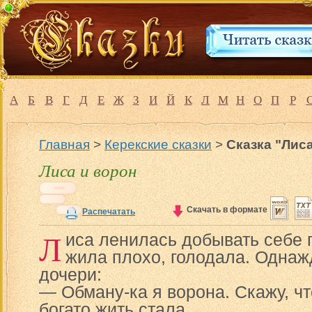
А
Б
В
Г
Д
Е
Ж
З
И
Й
К
Л
М
Н
О
П
Р
Главная
>
Керекские сказки
>
Сказка "Лис
Лиса и ворон
Скачать в формате
Распечатать
Л
иса ленилась добывать себе 
жила плохо, голодала. Однаж
дочери:
— Обману-ка я ворона. Скажу, ч
богато жить стала.