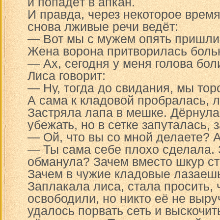
и попадёт в апкан.
И правда, через некоторое врем
снова лживые речи ведёт:
— Вот мы с мужем опять пришли
Жена ворона притворилась больн
— Ах, сегодня у меня голова боли
Лиса говорит:
— Ну, тогда до свидания, мы тор
А сама к кладовой пробралась, л
Застряла лапа в мешке. Дёрнула
убежать, но в сетке запуталась, 
— Ой, что вы со мной делаете? А
— Ты сама себе плохо сделала. 
обманула? Зачем вместо шкур ст
Зачем в чужие кладовые лазаеш
Заплакала лиса, стала просить, 
освободили, но никто её не выру
удалось порвать сеть и выскочит