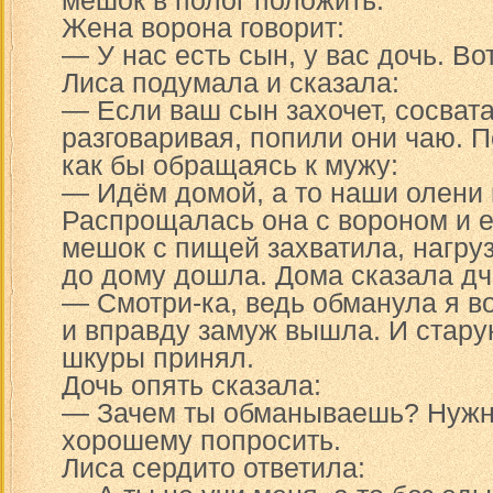
мешок в полог положить.
Жена ворона говорит:
— У нас есть сын, у вас дочь. Во
Лиса подумала и сказала:
— Если ваш сын захочет, сосвата
разговаривая, попили они чаю. П
как бы обращаясь к мужу:
— Идём домой, а то наши олени и
Распрощалась она с вороном и е
мешок с пищей захватила, нагруз
до дому дошла. Дома сказала дч
— Смотри-ка, ведь обманула я во
и вправду замуж вышла. И стару
шкуры принял.
Дочь опять сказала:
— Зачем ты обманываешь? Нужн
хорошему попросить.
Лиса сердито ответила: