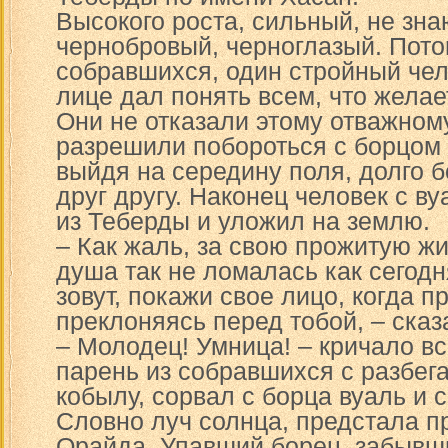
Высокого роста, сильный, не зн
чернобровый, черноглазый. Пото
собравшихся, один стройный чел
лице дал понять всем, что желае
Они не отказали этому отважном
разрешили побороться с борцом 
выйдя на середину поля, долго б
друг другу. Наконец человек с в
из Теберды и уложил на землю.
– Как жаль, за свою прожитую жи
душа так не ломалась как сегодня
зовут, покажи свое лицо, когда п
преклоняясь перед тобой, – ска
– Молодец! Умница! – кричало в
парень из собравшихся с разбега
кобылу, сорвал с борца вуаль и с
Словно луч солнца, предстала п
Орайда. Упавший борец, забывши