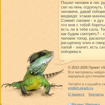
Пошел человек в лес р
сел на пень отдохнуть.
человече, давай поборе
медведя: этакая махина
Сожмет лапами - и дух в
что мне с тобой борот
есть ли в тебе сила. Т
как будем смотреть? -
человек топор, расколол
расщелину клин и говор
лапой - значит, есть си
поборемся.
© 2012-2026 Проект «S
Все материалы найден
народным достоянием 
Читайте и слушайте ск
english.skazk.ru
О проекте
Контакты