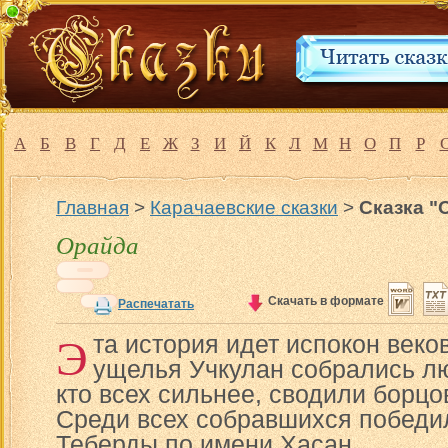
А
Б
В
Г
Д
Е
Ж
З
И
Й
К
Л
М
Н
О
П
Р
Главная
>
Карачаевские сказки
>
Сказка "
Орайда
Скачать в формате
Распечатать
Э
та история идет испокон веко
ущелья Учкулан собрались лю
кто всех сильнее, сводили борцо
Среди всех собравшихся победи
Теберды по имени Хасан.