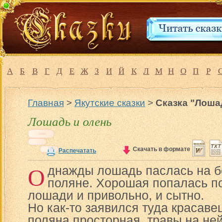
А
Б
В
Г
Д
Е
Ж
З
И
Й
К
Л
М
Н
О
П
Р
Главная
>
Якутские сказки
>
Сказка "Лоша
Лошадь и олень
Скачать в формате
Распечатать
О
днажды лошадь паслась на б
поляне. Хорошая попалась по
лошади и привольно, и сытно.
Но как-то заявился туда красавец
поляна просторная, травы на ней