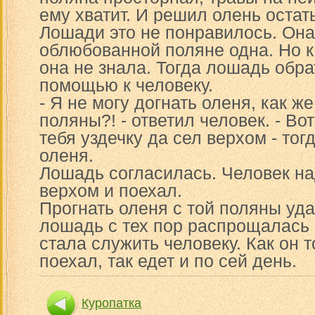
ему хватит. И решил олень остат
Лошади это не понравилось. Она
облюбованной поляне одна. Но к
она не знала. Тогда лошадь обра
помощью к человеку.
- Я не могу догнать оленя, как же
поляны?! - ответил человек. - Во
тебя уздечку да сел верхом - тог
оленя.
Лошадь согласилась. Человек над
верхом и поехал.
Прогнать оленя с той поляны уд
лошадь с тех пор распрощалась 
стала служить человеку. Как он т
поехал, так едет и по сей день.
Куропатка