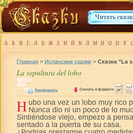
А
Б
В
Г
Д
Е
Ж
З
И
Й
К
Л
М
Н
О
П
Р
Главная
>
Испанские сказки
>
Сказка "La s
La sepultura del lobo
Скачать в формате
Распечатать
H
ubo una vez un lobo muy rico 
Nunca dio ni un poco de lo mu
Sintiéndose viejo, empezo a pensar
sentado a la puerta de su casa.
¿Podrias prestarme cuatro medidas