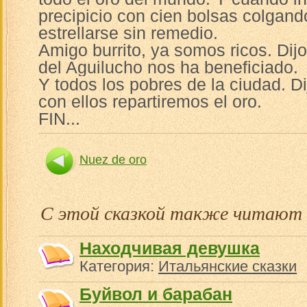
precipicio con cien bolsas colgand
estrellarse sin remedio.
Amigo burrito, ya somos ricos. Dij
del Aguilucho nos ha beneficiado.
Y todos los pobres de la ciudad. Di
con ellos repartiremos el oro.
FIN...
Nuez de oro
С этой сказкой также читают
Находчивая девушка
Категория:
Итальянские сказки
Буйвол и барабан