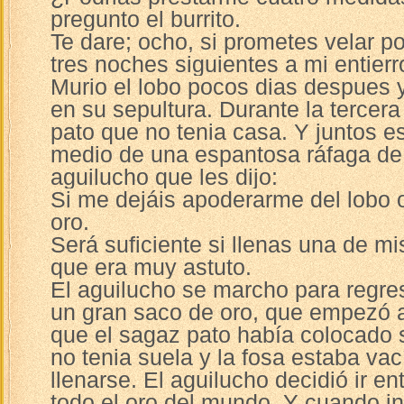
pregunto el burrito.
Te dare; ocho, si prometes velar po
tres noches siguientes a mi entierr
Murio el lobo pocos dias despues y 
en su sepultura. Durante la tercera
pato que no tenia casa. Y juntos 
medio de una espantosa ráfaga de v
aguilucho que les dijo:
Si me dejáis apoderarme del lobo 
oro.
Será suficiente si llenas una de mis
que era muy astuto.
El aguilucho se marcho para regre
un gran saco de oro, que empezó a
que el sagaz pato había colocado
no tenia suela y la fosa estaba va
llenarse. El aguilucho decidió ir 
todo el oro del mundo. Y cuando in