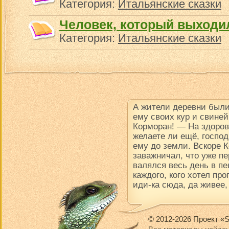
Категория:
Итальянские сказки
Человек, который выходи
Категория:
Итальянские сказки
А жители деревни были
ему своих кур и свине
Корморан! — На здоров
желаете ли ещё, госпо
ему до земли. Вскоре К
заважничал, что уже пе
валялся весь день в пе
каждого, кого хотел про
иди-ка сюда, да живее,
© 2012-2026 Проект «S