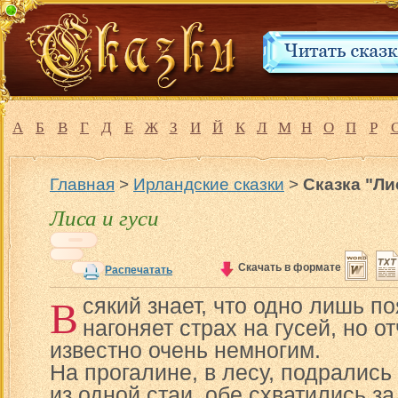
А
Б
В
Г
Д
Е
Ж
З
И
Й
К
Л
М
Н
О
П
Р
Главная
>
Ирландские сказки
>
Сказка "Ли
Лиса и гуси
Скачать в формате
Распечатать
В
сякий знает, что одно лишь п
нагоняет страх на гусей, но от
известно очень немногим.
На прогалине, в лесу, подрались
из одной стаи, обе схватились з