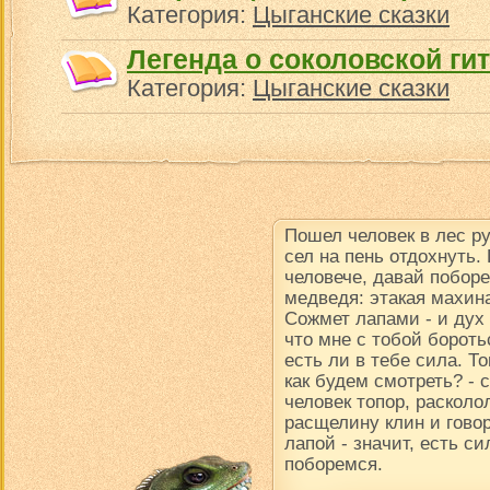
Категория:
Цыганские сказки
Легенда о соколовской ги
Категория:
Цыганские сказки
Пошел человек в лес р
сел на пень отдохнуть.
человече, давай поборе
медведя: этакая махина
Сожмет лапами - и дух в
что мне с тобой борот
есть ли в тебе сила. Т
как будем смотреть? -
человек топор, расколол
расщелину клин и говор
лапой - значит, есть си
поборемся.