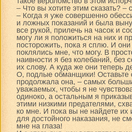
такое вероломство в этом испор
– Что вы хотите этим сказать? – 
– Когда я уже совершенно обесс
и ложных показаний и была выну
все рукой, прилечь на часок и со
могу ли я положиться на них и п
посторожить, пока я сплю. И они
поклялись мне, что могу. В прос
наивности я без колебаний, без
их слову. А куда же они теперь 
О, подлые обманщики! Оставьте 
продолжала она, – самых больш
уважаемых, чтобы я не чувствова
одиноко, а остальным я приказы
этими низкими предателями, схва
ко мне. И пока вы не найдете их
для достойного наказания, не с
мне на глаза!