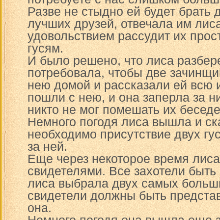
Разве не стыдно ей будет брать 
лучших друзей, отвечала им лиса
удовольствием рассудит их прост
гусям.
И было решено, что лиса разбере
потребовала, чтобы две зачинщ
нею домой и рассказали ей всю 
пошли с нею, и она заперла за н
никто не мог помешать их беседе
Немного погодя лиса вышла и ск
необходимо присутствие двух гу
за ней.
Еще через некоторое время лис
свидетелями. Все захотели быть
лиса выбрала двух самых больши
свидетели должны быть предста
она.