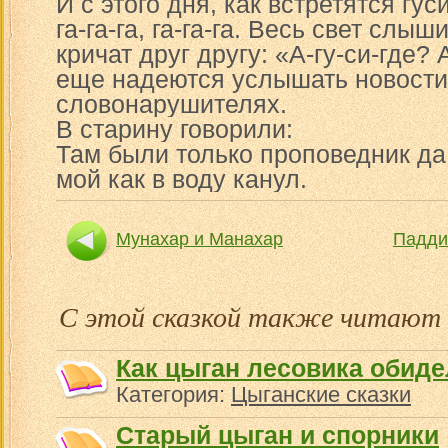
И с этого дня, как встретятся гуси
га-га-га, га-га-га. Весь свет слыши
кричат друг другу: «А-гу-си-где? 
еще надеются услышать новости
словонарушителях.
В старину говорили:
Там были только проповедник да
мой как в воду канул.
Мунахар и Манахар
Падди
С этой сказкой также читают
Как цыган лесовика обиде
Категория:
Цыганские сказки
Старый цыган и спорники