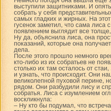
Немного погодя она вышла еще з
выступили защитниками. И опять,
собрать у себя представительны
самых гладких и жирных. На это
гусенок заметил, что сама лиса 
появлением выглядит все толще,
Ну да, объяснила лиса, она прос
показаний, которые она получае
дела.
После этого прошло немного врем
кто-либо из их собратьев не появ
столько их там осталось от стаи
и узнать, что происходит. Они н
великолепной пуховой перине, но
рядом. Они разбудили лису и спр
собратья. Лиса с изумлением огл
воскликнула:
– Ну кто бы подумал, что встреча