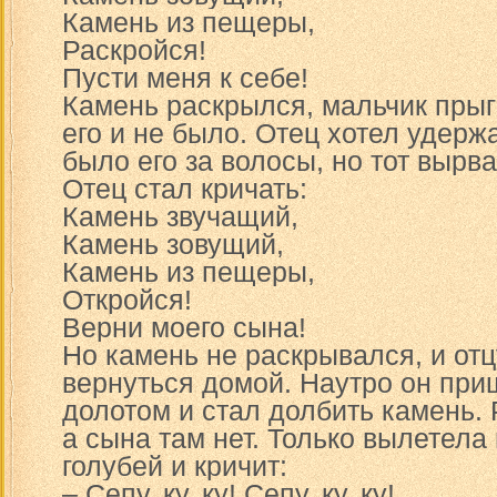
Камень из пещеры,
Раскройся!
Пусти меня к себе!
Камень раскрылся, мальчик прыг
его и не было. Отец хотел удерж
было его за волосы, но тот вырва
Отец стал кричать:
Камень звучащий,
Камень зовущий,
Камень из пещеры,
Откройся!
Верни моего сына!
Но камень не раскрывался, и от
вернуться домой. Наутро он приш
долотом и стал долбить камень. Р
а сына там нет. Только вылетела
голубей и кричит:
– Сепу, ку, ку! Сепу, ку, ку!