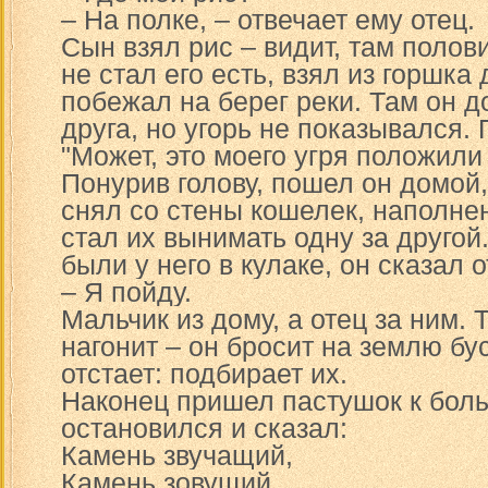
– На полке, – отвечает ему отец.
Сын взял рис – видит, там полов
не стал его есть, взял из горшка 
побежал на берег реки. Там он д
друга, но угорь не показывался.
"Может, это моего угря положили
Понурив голову, пошел он домой,
снял со стены кошелек, наполне
стал их вынимать одну за другой.
были у него в кулаке, он сказал о
– Я пойду.
Мальчик из дому, а отец за ним. 
нагонит – он бросит на землю бу
отстает: подбирает их.
Наконец пришел пастушок к бол
остановился и сказал:
Камень звучащий,
Камень зовущий,