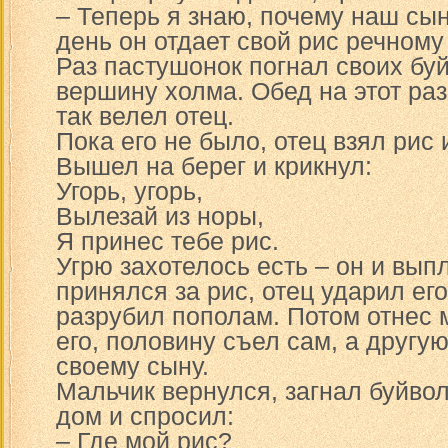
– Теперь я знаю, почему наш сы
день он отдает свой рис речному
Раз пастушонок погнал своих бу
вершину холма. Обед на этот раз
так велел отец.
Пока его не было, отец взял рис 
Вышел на берег и крикнул:
Угорь, угорь,
Вылезай из норы,
Я принес тебе рис.
Угрю захотелось есть – он и вып
принялся за рис, отец ударил ег
разрубил пополам. Потом отнес 
его, половину съел сам, а другу
своему сыну.
Мальчик вернулся, загнал буйвол
дом и спросил:
– Где мой рис?