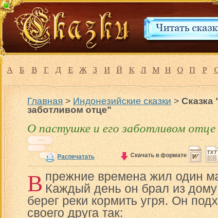
А
Б
В
Г
Д
Е
Ж
З
И
Й
К
Л
М
Н
О
П
Р
Главная
>
Индонезийские сказки
>
Сказка 
заботливом отце"
О пастушке и его заботливом отце
Скачать в формате
Распечатать
В
прежние времена жил один ма
Каждый день он брал из дому
берег реки кормить угря. Он подх
своего друга так: