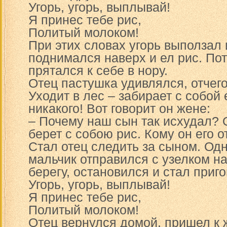
Угорь, угорь, выплывай!
Я принес тебе рис,
Политый молоком!
При этих словах угорь выползал 
поднимался наверх и ел рис. По
прятался к себе в нору.
Отец пастушка удивлялся, отчего
Уходит в лес – забирает с собой е
никакого! Вот говорит он жене:
– Почему наш сын так исхудал? 
берет с собою рис. Кому он его о
Стал отец следить за сыном. Од
мальчик отправился с узелком на
берегу, остановился и стал приго
Угорь, угорь, выплывай!
Я принес тебе рис,
Политый молоком!
Отец вернулся домой, пришел к ж