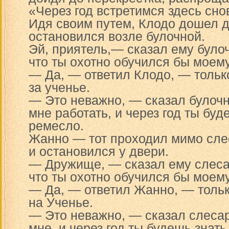
«Через год встретимся здесь сно
Идя своим путем, Клодо дошел д
остановился возле булочной.
Эй, приятель,— сказал ему було
что ты охотно обучился бы моем
— Да, — ответил Клодо, — тольк
за ученье.
— Это неважно, — сказал булочн
мне работать, и через год ты буд
ремесло.
Жанно — тот проходил мимо сле
и остановился у двери.
— Дружище, — сказал ему слеса
что ты охотно обучился бы моем
— Да, — ответил Жанно, — тольк
на Ученье.
— Это неважно, — сказал слесар
мне, и через год ты будешь знат