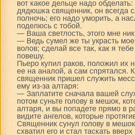
вот какое дельце надо обделать:
дядюшка священник, он всегда с
полночь; его надо уморить, а на
поделюсь с тобой.
— Ваша светлость, этого мне ник
— Ведь сумел же ты украсть мое
волов; сделай все так, как я тебе
повешу.
Пьеро купил раков, положил их н
ее на аналой, а сам спрятался. 
священник пришел служить мессу
ему из-за алтаря:
— Заплатите сначала вашей слу
потом суньте голову в мешок, ко
алтаря, и вы попадете прямо в р
видите ангелов, которые протяги
Священник сунул голову в мешок
схватил его и стал таскать вверх