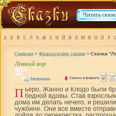
А
Б
В
Г
Д
Е
Ж
З
И
Й
К
Л
М
Н
О
П
Р
Главная
>
Французские сказки
>
Сказка "Л
Ловкий вор
Скачать в формате
Распечатать
П
ьеро, Жанно и Клодо были бр
бедной вдовы. Став взрослым
дома им делать нечего, и решили
чужбине. Они все вместе отправи
дойдя до перекрестка, распроща