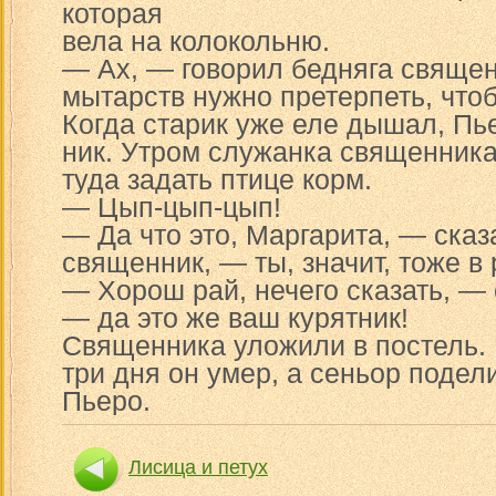
которая
вела на колокольню.
— Ах, — говорил бедняга священ
мытарств нужно претерпеть, чтоб
Когда старик уже еле дышал, Пье
ник. Утром служанка священник
туда задать птице корм.
— Цып-цып-цып!
— Да что это, Маргарита, — сказ
священник, — ты, значит, тоже в
— Хорош рай, нечего сказать, — 
— да это же ваш курятник!
Священника уложили в постель. 
три дня он умер, а сеньор подел
Пьеро.
Лисица и петух