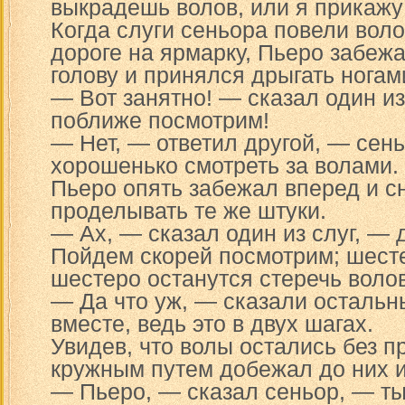
выкрадешь волов, или я прикажу 
Когда слуги сеньора повели вол
дороге на ярмарку, Пьеро забежа
голову и принялся дрыгать ногам
— Вот занятно! — сказал один и
поближе посмотрим!
— Нет, — ответил другой, — сен
хорошенько смотреть за волами.
Пьеро опять забежал вперед и с
проделывать те же штуки.
— Ах, — сказал один из слуг, — д
Пойдем скорей посмотрим; шесте
шестеро останутся стеречь волов
— Да что уж, — сказали остальн
вместе, ведь это в двух шагах.
Увидев, что волы остались без п
кружным путем добежал до них и
— Пьеро, — сказал сеньор, — ты