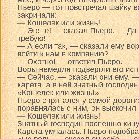
Пьеро — тот повстречал шайку в
закричали:
— Кошелек или жизнь!
— Эге-ге! — сказал Пьеро. — Да 
требую!
— А если так, — сказали ему во
войти к нам в компанию?
— Охотно! — ответил Пьеро.
Воры немедля подвергли его ис
— Сейчас, — сказали они ему, —
карета, а в ней знатный господин
«Кошелек или жизнь!»
Пьеро спрятался у самой дороги;
поравнялась с ним, он выскочил 
— Кошелек или жизнь!
Знатный господин поспешно кину
Карета умчалась. Пьеро подобра