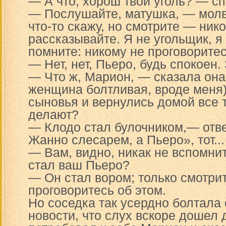
— А что, хорош твой уголь? — сп
— Послушайте, матушка, — молв
что-то скажу, но смотрите — ник
рассказывайте. Я не угольщик, я 
помните: никому не проговоритес
— Нет, нет, Пьеро, будь спокоен.
— Что ж, Марион, — сказала она 
женщина болтливая, вроде меня)
сыновья и вернулись домой все т
делают?
— Клодо стал булочником,— отв
Жанно слесарем, а Пьеро», тот...
— Вам, видно, никак не вспомни
стал ваш Пьеро?
— Он стал вором; только смотри
проговоритесь об этом.
Но соседка так усердно болтала
новости, что слух вскоре дошел 