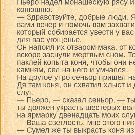
Пьеро надел монашескую рясу и
конюшню.
— Здравствуйте, добрые люди. Я
вами вечер и помочь вам захват
который собирается увести у вас
для вас угощенье.
Он напоил их отваром мака, от к
вскоре заснули мертвым сном. Т
паклей копыта коня, чтобы они н
камням, сел на него и умчался.
На другое утро сеньор пришел н
Дя там коня, он схватил хлыст и 
слуг.
— Пьеро, — сказал сеньор, — ты
ты должен украсть шестерых вол
на ярмарку двенадцать моих слуг
— Ваша светлость, мне этого ник
— Сумел же ты выкрасть коня из