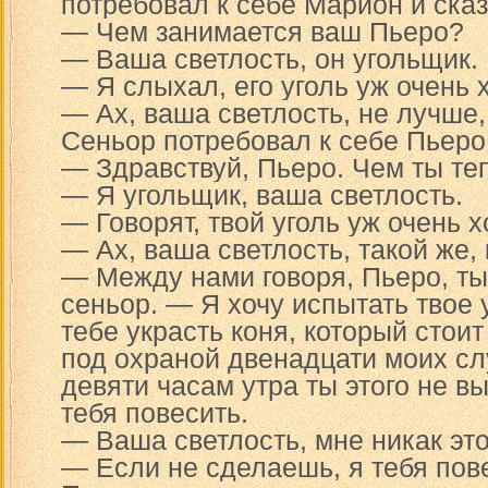
потребовал к себе Марион и сказ
— Чем занимается ваш Пьеро?
— Ваша светлость, он угольщик.
— Я слыхал, его уголь уж очень 
— Ах, ваша светлость, не лучше,
Сеньор потребовал к себе Пьеро
— Здравствуй, Пьеро. Чем ты т
— Я угольщик, ваша светлость.
— Говорят, твой уголь уж очень 
— Ах, ваша светлость, такой же, 
— Между нами говоря, Пьеро, ты
сеньор. — Я хочу испытать твое
тебе украсть коня, который стои
под охраной двенадцати моих слу
девяти часам утра ты этого не в
тебя повесить.
— Ваша светлость, мне никак это
— Если не сделаешь, я тебя пов