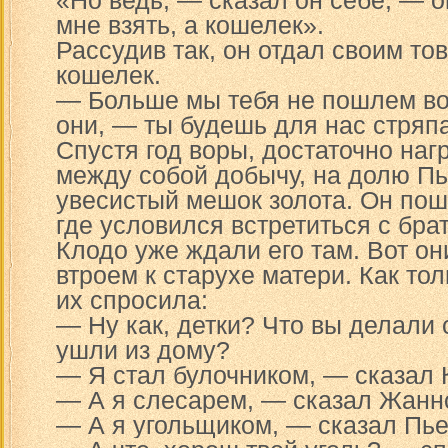
«Но ведь, — сказал он себе, — о
мне взять, а кошелек».
Рассудив так, он отдал своим т
кошелек.
— Больше мы тебя не пошлем во
они, — ты будешь для нас стряпа
Спустя год воры, достаточно наг
между собой добычу, на долю П
увесистый мешок золота. Он пош
где условился встретиться с бра
Клодо уже ждали его там. Вот он
втроем к старухе матери. Как то
их спросила:
— Ну как, детки? Что вы делали с
ушли из дому?
— Я стал булочником, — сказал 
— А я слесарем, — сказал Жанн
— А я угольщиком, — сказал Пье