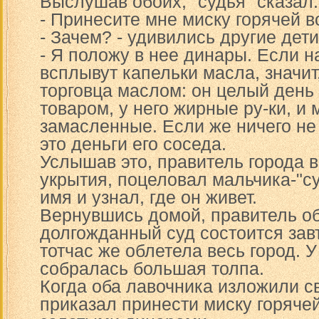
Выслушав обоих, "судья" сказал:
- Принесите мне миску горячей в
- Зачем? - удивились другие дети
- Я положу в нее динары. Если н
всплывут капельки масла, значит,
торговца маслом: он целый день 
товаром, у него жирные ру-ки, и
замасленные. Если же ничего не 
это деньги его соседа.
Услышав это, правитель города 
укрытия, поцеловал мальчика-"су
имя и узнал, где он живет.
Вернувшись домой, правитель об
долгожданный суд состоится завт
тотчас же облетела весь город. У
собралась большая толпа.
Когда оба лавочника изложили с
приказал принести миску горячей