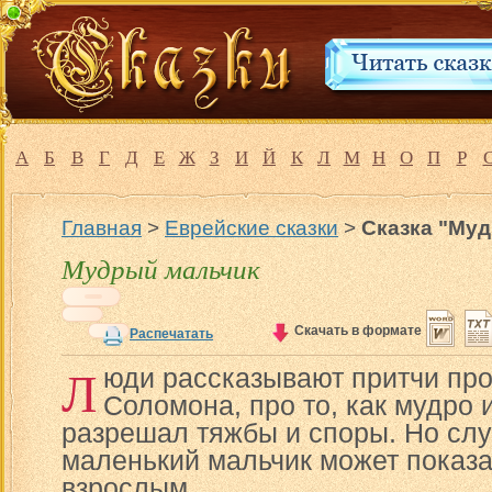
А
Б
В
Г
Д
Е
Ж
З
И
Й
К
Л
М
Н
О
П
Р
Главная
>
Еврейские сказки
>
Сказка "Му
Мудрый мальчик
Скачать в формате
Распечатать
Л
юди рассказывают притчи про
Соломона, про то, как мудро 
разрешал тяжбы и споры. Но случ
маленький мальчик может показа
взрослым.