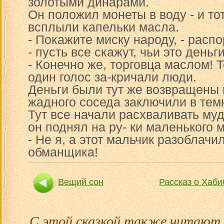
золотыми динарами.
Он положил монеты в воду - и то
всплыли капельки масла.
- Покажите миску народу, - расп
- пусть все скажут, чьи это деньги
- Конечно же, торговца маслом! Т
один голос за-кричали люди.
Деньги были тут же возвращены и
жадного соседа заключили в тем
Тут все начали расхваливать муд
он поднял на ру- ки маленького м
- Не я, а этот мальчик разоблачи
обманщика!
Вещий сон
Рассказ о Хаби
С этой сказкой также читают