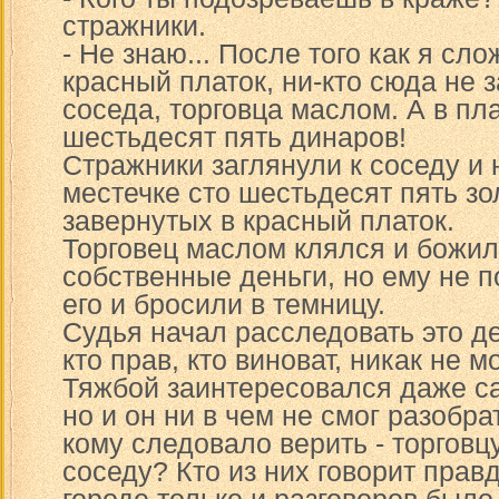
стражники.
- Не знаю... После того как я сло
красный платок, ни-кто сюда не 
соседа, торговца маслом. А в пл
шестьдесят пять динаров!
Стражники заглянули к соседу и
местечке сто шестьдесят пять зо
завернутых в красный платок.
Торговец маслом клялся и божилс
собственные деньги, но ему не п
его и бросили в темницу.
Судья начал расследовать это де
кто прав, кто виноват, никак не мо
Тяжбой заинтересовался даже са
но и он ни в чем не смог разобра
кому следовало верить - торговц
соседу? Кто из них говорит правд