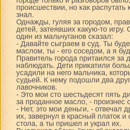
городе только и разговоров было,
происшествии, но как распутать к
знал.
Однажды, гуляя за городом, пра
детей, затеявших какую-то игру.
один из мальчуганов сказал:
- Давайте сыграем в суд. Ты буд
маслом, ты - его соседом, а я бу
Правитель города притаился за 
наблюдать. Дети прикатили боль
усадили на него мальчика, котор
судьей. К нему подошли два дру
лавочников.
- Это мои сто шестьдесят пять д
за проданное масло, - произнес 
- Нет, это мои деньги, - отвечал д
их, завернул в красный платок и
стола, а ты пришел и украл их.