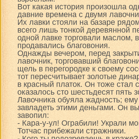
Вот какая история произошла од
давние времена с двумя лавочни
Их лавки стояли на базаре рядо
всего лишь тонкой деревянной п
одной лавке торговали маслом, в
продавались благовония.
Однажды вечером, перед закрыт
лавочник, торговавший благовони
щель в перегородке к своему сос
тот пересчитывает золотые дина
в красный платок. Он тоже стал с
оказалось сто шестьдесят пять з
Лавочника обуяла жадность; ему
завладеть этими деньгами. Он в
завопил:
- Кара-у-ул! Ограбили! Украли мо
Тотчас прибежали стражники.
- Кого ты подозреваешь в краже?