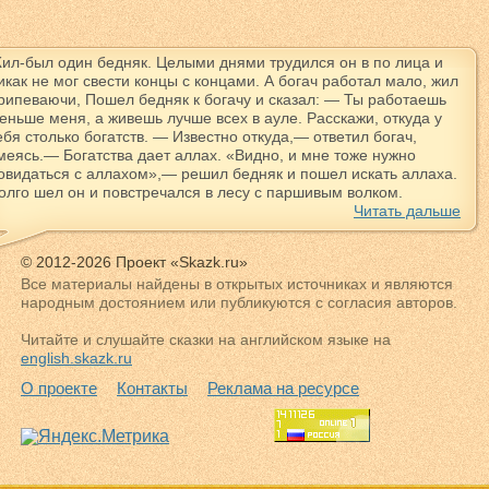
ил-был один бедняк. Целыми днями трудился он в по лица и
икак не мог свести концы с концами. А богач работал мало, жил
рипеваючи, Пошел бедняк к богачу и сказал: — Ты работаешь
еньше меня, а живешь лучше всех в ауле. Расскажи, откуда у
ебя столько богатств. — Известно откуда,— ответил богач,
меясь.— Богатства дает аллах. «Видно, и мне тоже нужно
овидаться с аллахом»,— решил бедняк и пошел искать аллаха.
олго шел он и повстречался в лесу с паршивым волком.
Читать дальше
© 2012-2026 Проект «Skazk.ru»
Все материалы найдены в открытых источниках и являются
народным достоянием или публикуются с согласия авторов.
Читайте и слушайте сказки на английском языке на
english.skazk.ru
О проекте
Контакты
Реклама на ресурсе