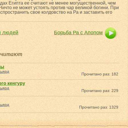
одах Египта ее считают не менее могущественной, чем
Ничто не может устоять против чар великой богини. При
спространить свое колдовство на Ра и заставить его
ал людей
Борьба Ра с Апопом
е читают
цы
дьярд
Прочитано раз: 182
го кенгуру
дьярд
Прочитано раз: 229
дьярд
Прочитано раз: 1329