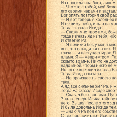
И спросила она бога, лицеме
— Что это с тобой, мой бож
его своими чарами и заставл
Бог опять повторил свой расс
— И вот теперь я холоднее во
Я не вижу неба, и жар на мо
Тогда сказала Исида:
— Скажи мне твое имя, боже
тогда изгнать яд из тебя, ибо
И ответил Pa:
— Я великий бог, у меня мно
все, что находится на них. 
глаза — и наступает мрак. Я
пламя. Я — Хепри утром, Ра
скрыто во мне. Никто не дол
надо мной, чтобы никто не 
Но яд не выходил из тела Ра,
Тогда Исида сказала:
— Не произнес ты своего нас
тела.
А яд все сильнее жег Ра, и 
Тогда Ра сказал Исиде свое 
— Сказал бог свое имя. Пусть
Знала теперь Исида тайное и
него. Вышел после этого яд и
И была довольна Исида тем, 
— Знаю я Ра под его собст
С тех пор почитают Исиду к