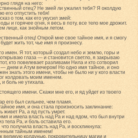
рно глядя на него:
ественный отец? Не змей ли ужалил тебя? Я околдую
ю его отпустить тебя!
каз о том, как его укусил змей:
ды и горячее огня, я весь в поту, все тело мое дрожит.
ем лице, как знойным летом.
ственный отец! Открой мне свое тайное имя, и я смогу
 будет жить тот, чье имя я произнесу.
го имен. Я тот, который создал небо и землю, горы и
Я открываю глаза — и становится светло, я закрываю
 тот, кто повелевает разливами Нила и кто сотворил
 — днем и Атум вечером! Но одно имя тайное, и оно
жен знать этого имени, чтобы не было ни у кого власти
мог колдовать моим именем.
 и боль не утихала.
тоящего имени. Скажи мне его, и яд уйдет из твоего
жар его был сильнее, чем пламя.
тайное имя, и она стала произносить заклинание:
 живет Ра, а яд пусть умрет.
мя и имела власть над Ра и над ядом, что был внутри
з тела Ра, и боль оставила его.
что получила власть над Ра, и воскликнула:
венным тайным именем!
ак великую колдунью, покровительницу магии и