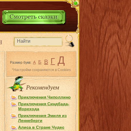
Я
Д
Г
В
Б
А
Размер букв:
*Настройки сохраняются в Cookies
Рекомендуем
Приключения Чиполлино
Приключения Синдбада-
Морехода
Приключения Эмиля из
Лeннеберги
Алиса в Стране Чудес