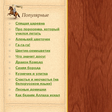
Популярные
Спящая царевна
Про поросенка, который
учился летать
Аленький цветочек
Га-га-га!
Цветик-семицветик
Что значит досуг
Дракон Комодо
Синяя борода
Кузнечик и улитка
Счастье и несчастье (на
белорусском языке)
Лесные домишки
Как бедняк Аллаха искал