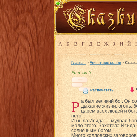
А
Б
В
Г
Д
Е
Ж
З
И
Й
Главная
>
Египетские сказки
>
Сказка
Ра и змей
Распечатать
P
a был великий бог. Он с
дыхание жизни, огонь, б
царем всех людей и бог
него.
И была Исида — мудрая боги
мало этого. Захотела Исида
солнечным богом.
Много колдовских заговоров