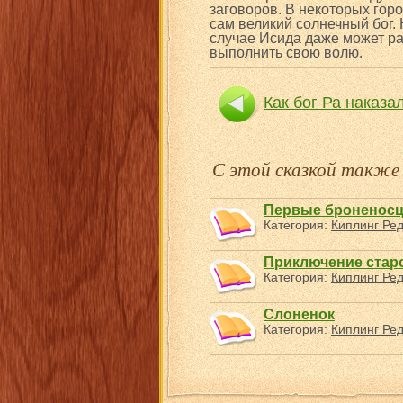
заговоров. В некоторых гор
сам великий солнечный бог. 
случае Исида даже может ра
выполнить свою волю.
Как бог Ра наказ
С этой сказкой такж
Первые броненос
Категория:
Киплинг Ре
Приключение старо
Категория:
Киплинг Ре
Слоненок
Категория:
Киплинг Ре