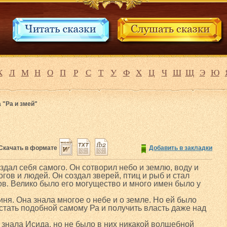
К
Л
М
Н
О
П
Р
С
Т
У
Ф
Х
Ц
Ч
Ш
Щ
Э
Ю
 "Ра и змей"
Скачать в формате
Добавить в закладки
оздал себя самого. Он сотворил небо и землю, воду и
огов и людей. Он создал зверей, птиц и рыб и стал
ов. Велико было его могущество и много имен было у
ня. Она знала многое о небе и о земле. Но ей было
 стать подобной самому Ра и получить власть даже над
 знала Исида, но не было в них никакой волшебной