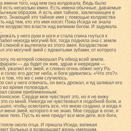
а имени того, над кем она колдовала. Ведь было
ей есть несколько имен. Есть имена обычные, даваемые
бычным образом. А есть имя тайное, заключающее в
его. Знающий это тайное имя с помощью колдовства
ь над тем, кто это имя носит. Пока Исида не знала
 ее колдовство власти над великим богом. И задумала
.
рожать у него руки и ноги и стала спина гнуться к
лабел некогда могучий бог, тогда подняла она с земли
й слюной и вылепила из этого змея. Колдовством
ыл это могучий змей с ядовитыми зубами, от которого
огу, по которой совершал Ра обход всей земли.
к фараон — да будет он жив, здрав и невредим —
й, ужалил его змей, и словно огонь обжег ногу Ра.
 и голос его достиг неба, и боги удивились: «Что это?»
о том, что же с ним случилось.
ло сил у него отвечать, он весь дрожал, и яд заливал его
ю во время половодья.
азал своим приближенным:
оносное. Сердце мое чувствует это, но я не вижу
 это со мной. Никогда не чувствовал я подобной боли, и
шел, чтобы осмотреть все, что мною создано, и когда я
л меня змей, которого я не знаю. Мое сердце в огне, я
мое тело. Пусть ко мне придут все мои дети, все боги,
тояли около отца. И пришла Исида, великая
ляют больных и возвращают жизнь умершим.