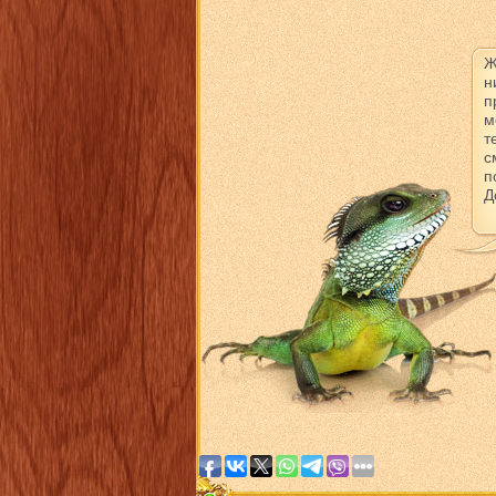
Ж
н
п
м
т
с
п
Д