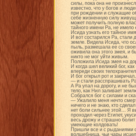
силы, пока она не произнесл
известно, что у богов и люд
при рождении и служащие о
себе жизненную силу живущ
может получить полную власт
тайного имени Ра, не имело
Исида узнать его тайное имя
И вот состарился Ра, стали д
земле. Видела Исида, что ос
пыль, размешала ее со свое
оживила она этого змея, и б
никто не мог уйти живым.
Положила Исида змея на дор
И когда шел великий бог, ка
впереди своих телохранителе
И бог открыл рот и закричал,
— и стали расспрашивать Ра 
А Ра упал на дорогу, и не бы
тело, как Нил заливает земл
Собрался бог с силами и ск
— Ужалило меня нечто смерт
ничего и не знаю, кто сделал
нет боли сильнее этой… Я вы
проходил через Египет, укуси
весь дрожу и страшно болит 
умеющие колдовать!
Пришли все и с рыданиями с
волшебница, чьи чары исце