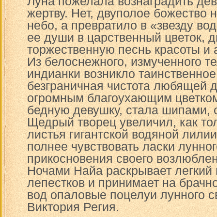
Луна пожелала вознаградить де
жертву. Нет, двуполое божество 
небо, а превратило в «звезду во
ее души в царственный цветок, 
торжественную песнь красоты и 
Из белоснежного, измученного т
индианки возникло таинственное
безграничная чистота любящей 
огромным благоухающим цветком
бедную девушку, стала шипами,
Щедрый творец увеличил, как то
листья гигантской водяной лилии
полнее чувствовать ласки лунног
прикосновения своего возлюблен
Ночами Найа раскрывает легкий
лепестков и принимает на брач
вод опаловые поцелуи лунного с
Виктория Регия.