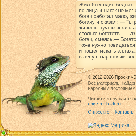
Жил-был один бедняк.
по лица и никак не мог
богач работал мало, ж
богачу и сказал: — Ты
живешь лучше всех в ау
столько богатств. — Из
богач, смеясь.— Богатс
тоже нужно повидаться
и пошел искать аллаха.
в лесу с паршивым вол
© 2012-2026 Проект «S
Все материалы найден
народным достоянием 
Читайте и слушайте ск
english.skazk.ru
О проекте
Контакты