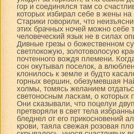
гор и соединялся там со счастл
которых избирал себе в жены на
Старики говорили, что неизъясн
этих брачных ночей можно себе т
человеческий язык не в силах оп
Дивные грезы о божественном су
светлокожую, золотоволосую кра
почтенного вождя племени. Когд
сон окутывал поселок, а влюбле
клонилось к земле и будто каса
горных вершин, обезумевшая На
холмы, томясь желанием отдать
светоносным ласкам, о которых 
Они сказывали, что поцелуи дву
претворяли в свет тела избранны
бледнел от его прикосновений а
крови, таяла свежая розовая пло
скрывалось, унося счастливых 