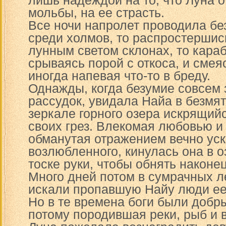
лишь надеждой на то, что Луна о
мольбы, на ее страсть.
Все ночи напролет проводила б
среди холмов, то распростершис
лунным светом склонах, то караб
срываясь порой с откоса, и смеяс
иногда напевая что-то в бреду.
Однажды, когда безумие совсем 
рассудок, увидала Найа в безмя
зеркале горного озера искрящийс
своих грез. Влекомая любовью и
обманутая отражением вечно ус
возлюбленного, кинулась она в о
тоске руки, чтобы обнять наконе
Много дней потом в сумрачных 
искали пропавшую Найу люди ее
Но в те времена боги были добр
потому породившая реки, рыб и 