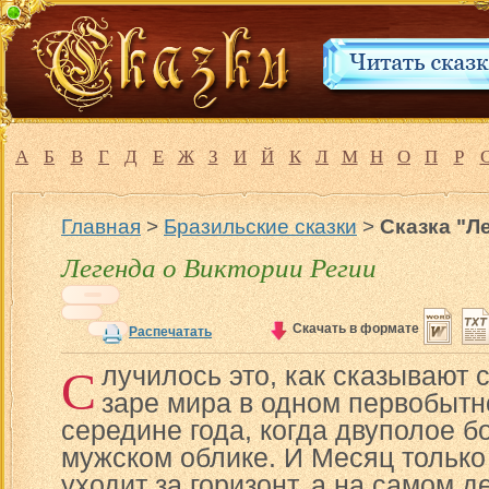
А
Б
В
Г
Д
Е
Ж
З
И
Й
К
Л
М
Н
О
П
Р
Главная
>
Бразильские сказки
>
Сказка "Л
Легенда о Виктории Регии
Скачать в формате
Распечатать
С
лучилось это, как сказывают 
заре мира в одном первобытн
середине года, когда двуполое 
мужском облике. И Месяц только 
уходит за горизонт, а на самом 