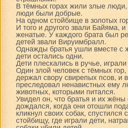
В тёмных горах жили злые люди, 
люди были добрые.
На одном стойбище в золотых го
И того и другого звали Байяма, и
женатые. У каждого брата был ре
детей звали Вируимбралл.
Однажды братья ушли вместе с ж
дети остались одни.
Дети плескались в ручье, играли
Один злой человек с тёмных гор,
держал свору свирепых псов, и 
преследовал ненавистных ему л
животных, которыми питался.
Увидел он, что братья и их жёны
дождался, когда они отошли под
кликнул своих собак, спустился с
стойбищу, где играли дети, натра
собаки убили детей.