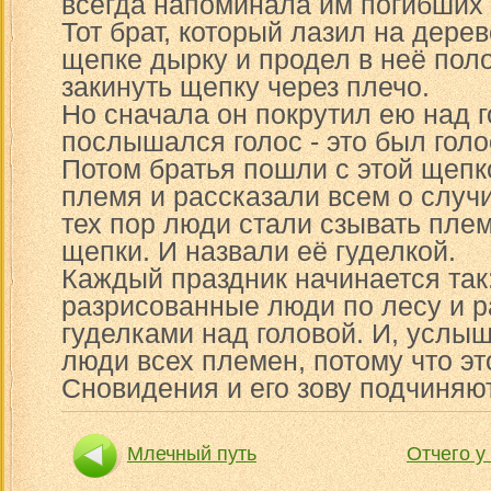
всегда напоминала им погибших
Тот брат, который лазил на дере
щепке дырку и продел в неё пол
закинуть щепку через плечо.
Но сначала он покрутил ею над г
послышался голос - это был голо
Потом братья пошли с этой щепк
племя и рассказали всем о случ
тех пор люди стали сзывать пле
щепки. И назвали её гуделкой.
Каждый праздник начинается так
разрисованные люди по лесу и 
гуделками над головой. И, услыш
люди всех племен, потому что эт
Сновидения и его зову подчиняют
Млечный путь
Отчего у