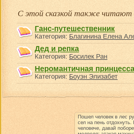
С этой сказкой также читают
Ганс-путешественник
Категория:
Благинина Елена Ал
Дед и репка
Категория:
Босилек Ран
Неромантичная принцесс
Категория:
Боуэн Элизабет
Пошел человек в лес р
сел на пень отдохнуть.
человече, давай поборе
медведя: этакая махина