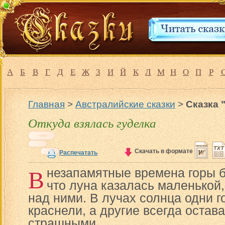
А
Б
В
Г
Д
Е
Ж
З
И
Й
К
Л
М
Н
О
П
Р
Главная
>
Австралийские сказки
>
Сказка 
Откуда взялась гуделка
Скачать в формате
Распечатать
В
незапамятные времена горы б
что луна казалась маленькой
над ними. В лучах солнца одни г
краснели, а другие всегда остав
страшными.