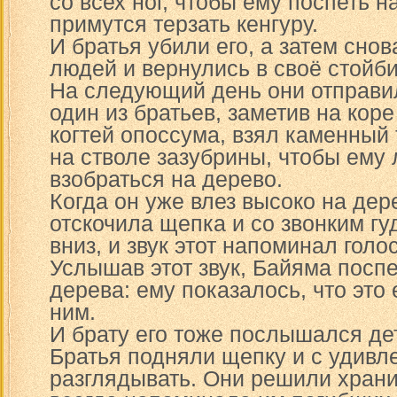
со всех ног, чтобы ему поспеть н
примутся терзать кенгуру.
И братья убили его, а затем сно
людей и вернулись в своё стойб
На следующий день они отправил
один из братьев, заметив на кор
когтей опоссума, взял каменный 
на стволе зазубрины, чтобы ему
взобраться на дерево.
Когда он уже влез высоко на дер
отскочила щепка и со звонким г
вниз, и звук этот напоминал голо
Услышав этот звук, Байяма посп
дерева: ему показалось, что это 
ним.
И брату его тоже послышался дет
Братья подняли щепку и с удивл
разглядывать. Они решили храни