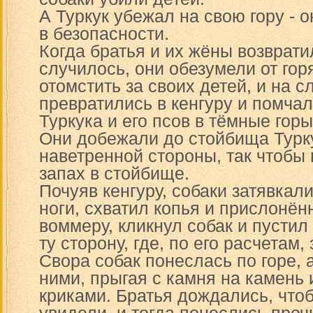
А Туркук убежал на свою гору - о
в безопасности.
Когда братья и их жёны возврати
случилось, они обезумели от гор
отомстить за своих детей, и на 
превратились в кенгуру и помча
Туркука и его псов в тёмные горы
Они добежали до стойбища Турк
наветренной стороны, так чтобы 
запах в стойбище.
Почуяв кенгуру, собаки затявкали
ноги, схватил копья и прислонён
воммеру, кликнул собак и пустил 
ту сторону, где, по его расчетам,
Свора собак понеслась по горе, 
ними, прыгая с камня на камень 
криками. Братья дождались, что