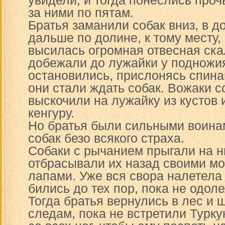
увидели, и тогда понеслись прочь
за ними по пятам.
Братья заманили собак вниз, в д
дальше по долине, к тому месту,
высилась огромная отвесная ска
добежали до лужайки у подножи
остановились, прислонясь спина
они стали ждать собак. Вожаки 
выскочили на лужайку из кустов 
кенгуру.
Но братья были сильными воинам
собак безо всякого страха.
Собаки с рычанием прыгали на ни
отбрасывали их назад своими 
лапами. Уже вся свора налетела 
бились до тех пор, пока не одоле
Тогда братья вернулись в лес и 
следам, пока не встретили Турку