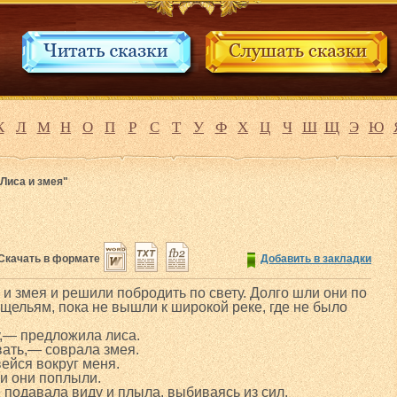
К
Л
М
Н
О
П
Р
С
Т
У
Ф
Х
Ц
Ч
Ш
Щ
Э
Ю
"Лиса и змея"
Скачать в формате
Добавить в закладки
 и змея и решили побродить по свету. Долго шли они по
ущельям, пока не вышли к широкой реке, где не было
у,— предложила лиса.
ать,— соврала змея.
вейся вокруг меня.
 и они поплыли.
 подавала виду и плыла, выбиваясь из сил.