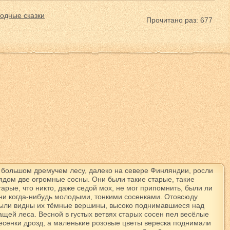
одные сказки
Прочитано раз: 677
 большом дремучем лесу, далеко на севере Финляндии, росли
ядом две огромные сосны. Они были такие старые, такие
тарые, что никто, даже седой мох, не мог припомнить, были ли
ни когда-нибудь молодыми, тонкими сосенками. Отовсюду
ыли видны их тёмные вершины, высоко поднимавшиеся над
ащей леса. Весной в густых ветвях старых сосен пел весёлые
есенки дрозд, а маленькие розовые цветы вереска поднимали