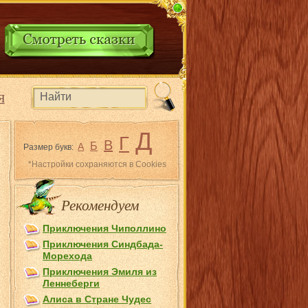
Я
Д
Г
В
Б
А
Размер букв:
*Настройки сохраняются в Cookies
Рекомендуем
Приключения Чиполлино
Приключения Синдбада-
Морехода
Приключения Эмиля из
Лeннеберги
Алиса в Стране Чудес