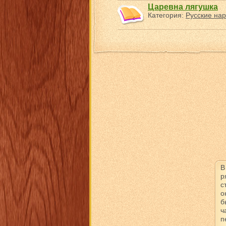
Царевна лягушка
Категория:
Русские нар
В
р
с
о
б
ч
п