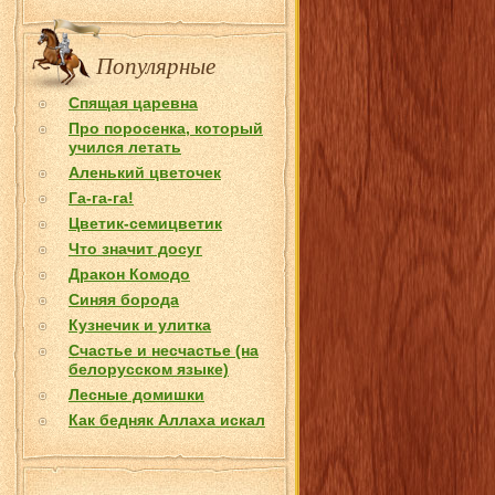
Популярные
Спящая царевна
Про поросенка, который
учился летать
Аленький цветочек
Га-га-га!
Цветик-семицветик
Что значит досуг
Дракон Комодо
Синяя борода
Кузнечик и улитка
Счастье и несчастье (на
белорусском языке)
Лесные домишки
Как бедняк Аллаха искал