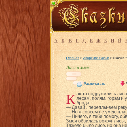
А
Б
В
Г
Д
Е
Ж
З
И
Й
Главная
>
Аварские сказки
>
Сказка 
Лиса и змея
Распечатать
К
ак-то подружились лиса
лесам, полям, горам и 
брода.
— Давай . переплы-вем рек
— Но я совсем не умею плав
— Ничего, я тебе помогу, об
Змея обвилась вокруг лисы,
Тяжело было лисе, но она не