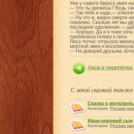
Уже у самого берега змея н
— Что ты делаешь? Ведь так
— Так тебе и надо,— ответи
— Ну что ж, видно смерти н
сожалею. Сколько лет мы дру
последнее одолжение — дай 
— Хорошо. Да и я тоже хочу 
приблизила голову к лисе.
Лиса тотчас отгрызла змеин
мертвой змеи и воскликнула
— Не доверяй друзьям, кото
Лиса и перепёлка
С этой сказкой такж
Сказка о молодиль
Категория:
Русские нар
Иван-коровий сын
Категория:
Русские нар