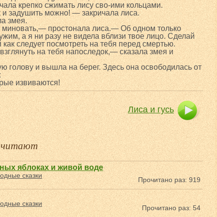
ачала крепко сжимать лису сво-ими кольцами.
 и задушить можно! — закричала лиса.
ла змея.
е миновать,— простонала лиса.— Об одном только
жим, а я ни разу не видела вблизи твое лицо. Сделай
как следует посмотреть на тебя перед смертью.
взглянуть на тебя напоследок,— сказала змея и
ую голову и вышла на берег. Здесь она освободилась от
:
рые извиваются!
Лиса и гусь
е читают
ных яблоках и живой воде
одные сказки
Прочитано раз: 919
одные сказки
Прочитано раз: 54