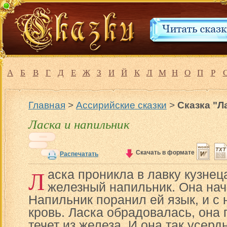
А
Б
В
Г
Д
Е
Ж
З
И
Й
К
Л
М
Н
О
П
Р
Главная
>
Ассирийские сказки
>
Сказка "Л
Ласка и напильник
Скачать в формате
Распечатать
Л
аска проникла в лавку кузнец
железный напильник. Она нача
Напильник поранил ей язык, и с 
кровь. Ласка обрадовалась, она 
течет из железа. И она так усерд