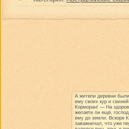
А жители деревни были
ему своих кур и свине
Корморан! — На здоров
желаете ли ещё, госпо
ему до земли. Вскоре К
заважничал, что уже пе
валялся весь день в пе