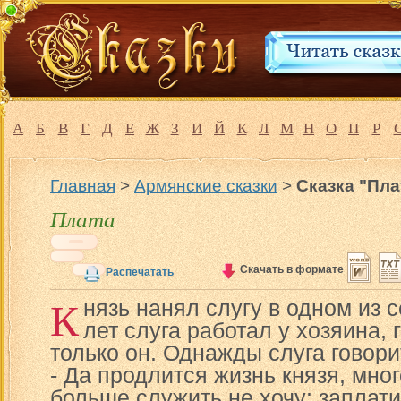
А
Б
В
Г
Д
Е
Ж
З
И
Й
К
Л
М
Н
О
П
Р
Главная
>
Армянские сказки
>
Сказка "Пла
Плата
Скачать в формате
Распечатать
К
нязь нанял слугу в одном из 
лет слуга работал у хозяина, 
только он. Однажды слуга говори
- Да продлится жизнь князя, мног
больше служить не хочу: заплати