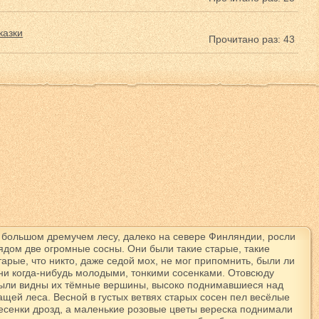
казки
Прочитано раз: 43
 большом дремучем лесу, далеко на севере Финляндии, росли
ядом две огромные сосны. Они были такие старые, такие
тарые, что никто, даже седой мох, не мог припомнить, были ли
ни когда-нибудь молодыми, тонкими сосенками. Отовсюду
ыли видны их тёмные вершины, высоко поднимавшиеся над
ащей леса. Весной в густых ветвях старых сосен пел весёлые
есенки дрозд, а маленькие розовые цветы вереска поднимали