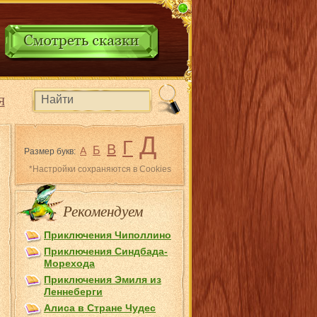
Я
Д
Г
В
Б
А
Размер букв:
*Настройки сохраняются в Cookies
Рекомендуем
Приключения Чиполлино
Приключения Синдбада-
Морехода
Приключения Эмиля из
Лeннеберги
Алиса в Стране Чудес