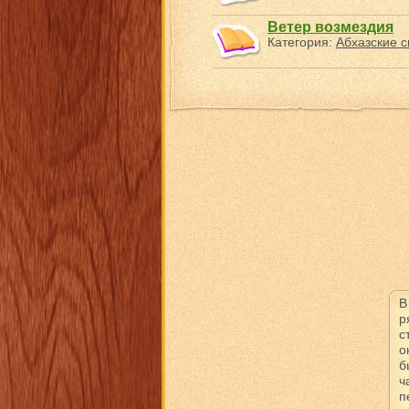
Ветер возмездия
Категория:
Абхазские с
В
р
с
о
б
ч
п