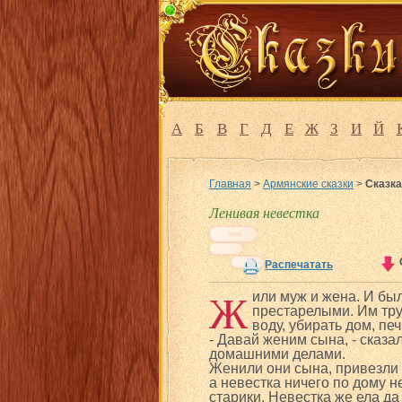
А
Б
В
Г
Д
Е
Ж
З
И
Й
Главная
>
Армянские сказки
>
Сказка
Ленивая невестка
Распечатать
Ж
или муж и жена. И бы
престарелыми. Им тру
воду, убирать дом, п
- Давай женим сына, - сказал
домашними делами.
Женили они сына, привезли 
а невестка ничего по дому 
старики. Невестка же ела да