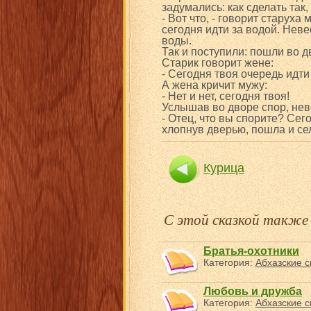
задумались: как сделать так
- Вот что, - говорит старуха
сегодня идти за водой. Неве
воды.
Так и поступили: пошли во д
Старик говорит жене:
- Сегодня твоя очередь идти
А жена кричит мужу:
- Нет и нет, сегодня твоя!
Услышав во дворе спор, неве
- Отец, что вы спорите? Сего
хлопнув дверью, пошла и сел
Курица
С этой сказкой такж
Братья-охотники
Категория:
Абхазские с
Любовь и дружба
Категория:
Абхазские с