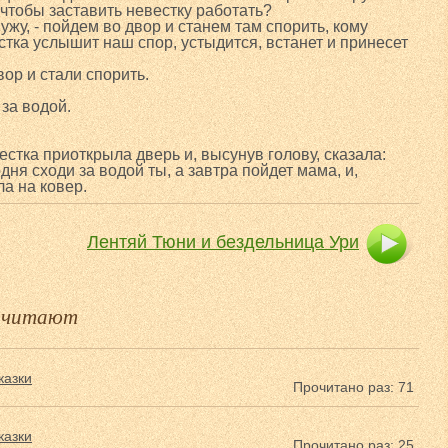
, чтобы заставить невестку работать?
 мужу, - пойдем во двор и станем там спорить, кому
стка услышит наш спор, устыдится, встанет и принесет
вор и стали спорить.
 за водой.
стка приоткрыла дверь и, высунув голову, сказала:
дня сходи за водой ты, а завтра пойдет мама, и,
а на ковер.
Лентяй Тюни и бездельница Ури
е читают
казки
Прочитано раз: 71
казки
Прочитано раз: 25