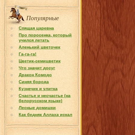
Популярные
Спящая царевна
Про поросенка, который
учился летать
Аленький цветочек
Га-га-га!
Цветик-семицветик
Что значит досуг
Дракон Комодо
Синяя борода
Кузнечик и улитка
Счастье и несчастье (на
белорусском языке)
Лесные домишки
Как бедняк Аллаха искал