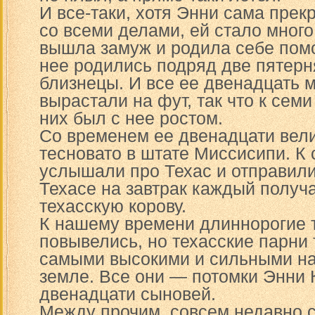
И все-таки, хотя Энни сама пре
со всеми делами, ей стало много 
вышла замуж и родила себе пом
нее родились подряд две пятерн
близнецы. И все ее двенадцать м
вырастали на фут, так что к сем
них был с нее ростом.
Со временем ее двенадцати вел
тесновато в штате Миссисипи. К 
услышали про Техас и отправили
Техасе на завтрак каждый получ
техасскую корову.
К нашему времени длиннорогие т
повывелись, но техасские парни 
самыми высокими и сильными на
земле. Все они — потомки Энни 
двенадцати сыновей.
Между прочим, совсем недавно с