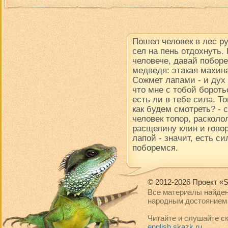
Пошел человек в лес р
сел на пень отдохнуть.
человече, давай поборе
медведя: этакая махина
Сожмет лапами - и дух в
что мне с тобой борот
есть ли в тебе сила. Т
как будем смотреть? -
человек топор, расколол
расщелину клин и говор
лапой - значит, есть си
поборемся.
© 2012-2026 Проект «S
Все материалы найден
народным достоянием 
Читайте и слушайте ск
english.skazk.ru