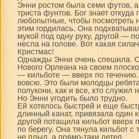
Энни ростом была семи футов, а
триста фунтов. Бог знает откуда
любопытные, чтобы посмотреть н
этим гордилась. Она подхватыва
мукой под одну руку, другой — по
несла на голове. Вот какая сила
Кристмас!
Однажды Энни очень спешила. О
Нового Орлеана на своем плоск
— кильботе — вверх по течению
вовсю. Это были молодцы ребят
полукони, как и все, кто служил н
Но Энни угодить было трудно.
Ей хотелось быстрей и еще быст
длинный канат, привязала один ко
другой потащила кильбот вверх 
по берегу. Она тянула кильбот с 
не плыл, а прямо-таки летел.