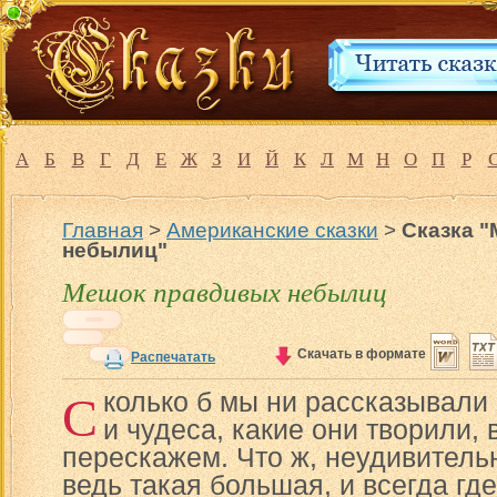
А
Б
В
Г
Д
Е
Ж
З
И
Й
К
Л
М
Н
О
П
Р
Главная
>
Американские сказки
>
Сказка 
небылиц"
Мешок правдивых небылиц
Скачать в формате
Распечатать
С
колько б мы ни рассказывали 
и чудеса, какие они творили, 
перескажем. Что ж, неудивитель
ведь такая большая, и всегда гд