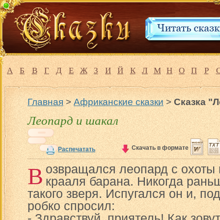
А
Б
В
Г
Д
Е
Ж
З
И
Й
К
Л
М
Н
О
П
Р
Главная
>
Африканские сказки
>
Сказка "
Леопард и шакал
Скачать в формате
Распечатать
В
озвращался леопард с охоты 
крааля барана. Никогда рань
такого зверя. Испугался он и, по
робко спросил:
- Здравствуй, приятель! Как зову