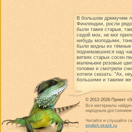
В большом дремучем ле
Финляндии, росли рядо
были такие старые, так
седой мох, не мог прип
нибудь молодыми, тон
были видны их тёмные
поднимавшиеся над чащ
ветвях старых сосен пе
маленькие розовые цве
головки и смотрели сни
хотели сказать: "Ах, н
большими и такими же
© 2012-2026 Проект «S
Все материалы найден
народным достоянием 
Читайте и слушайте ск
english.skazk.ru