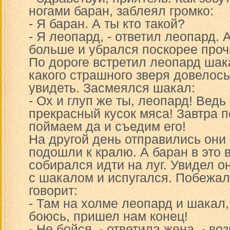
ногами баран, заблеял громко:
- Я баран. А ты кто такой?
- Я леопард, - ответил леопард.
больше и убрался поскорее проч
По дороге встретил леопард шак
какого страшного зверя довелось
увидеть. Засмеялся шакал:
- Ох и глуп же ты, леопард! Ведь
прекрасный кусок мяса! Завтра п
поймаем да и съедим его!
На другой день отправились они 
подошли к кралю. А баран в это 
собирался идти на луг. Увидел о
с шакалом и испугался. Побежал
говорит:
- Там на холме леопард и шакал, 
боюсь, пришел нам конец!
- Не бойся, - ответила жена, - в