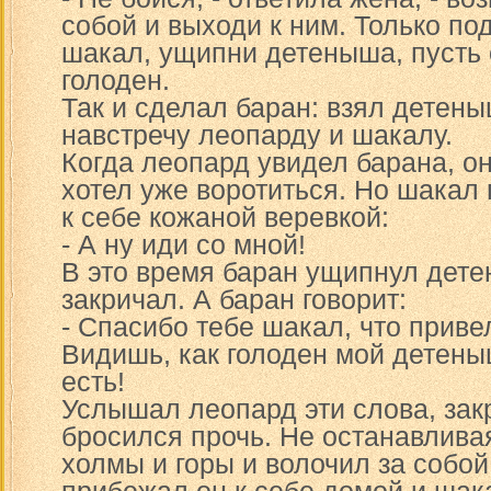
собой и выходи к ним. Только по
шакал, ущипни детеныша, пусть о
голоден.
Так и сделал баран: взял детен
навстречу леопарду и шакалу.
Когда леопард увидел барана, он
хотел уже воротиться. Но шакал
к себе кожаной веревкой:
- А ну иди со мной!
В это время баран ущипнул дете
закричал. А баран говорит:
- Спасибо тебе шакал, что приве
Видишь, как голоден мой детеныш
есть!
Услышал леопард эти слова, закр
бросился прочь. Не останавлива
холмы и горы и волочил за собой