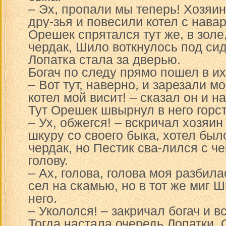
– Эх, пропали мы теперь! Хозяин
дру-зья и повесили котел с нава
Орешек спрятался тут же, в золе
чердак, Шило воткнулось под сид
Лопатка стала за дверью.
Богач по следу прямо пошел в их
– Вот тут, наверно, и зарезали мо
котел мой висит! – сказал он и н
Тут Орешек швырнул в него горст
– Ух, обжегся! – вскричал хозяин
шкуру со своего быка, хотел был
чердак, но Пестик сва-лился с ч
голову.
– Ах, голова, голова моя разбила
сел на скамью, но в тот же миг 
него.
– Укололся! – закричал богач и в
Тогда настала очередь Лопатки. 