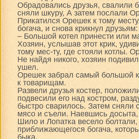
Обрадовались друзья, свалили б
сняли шкуру, А затем послали Ор
Прикатился Орешек к тому месту,
богача, и снова крикнул друзьям:
– Большой котел принести или м
Хозяин, услышав этот крик, удив
тому мес-ту, где стояли котлы. 
Не найдя никого, хозяин подивил
ушел.
Орешек забрал самый большой к
к товарищам.
Развели друзья костер, положили
подвесили его над костром, разд
быстро сварилось. Затем сняли с
мясо и съели. Наевшись досыта,
Шило и Лопатка весело болтали, 
приближающегося богача, котор
быка.