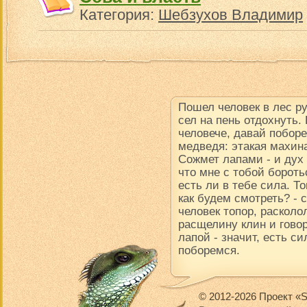
Категория:
Шебзухов Владимир
Пошел человек в лес р
сел на пень отдохнуть.
человече, давай поборе
медведя: этакая махина
Сожмет лапами - и дух в
что мне с тобой борот
есть ли в тебе сила. Т
как будем смотреть? -
человек топор, расколол
расщелину клин и говор
лапой - значит, есть си
поборемся.
© 2012-2026 Проект «S