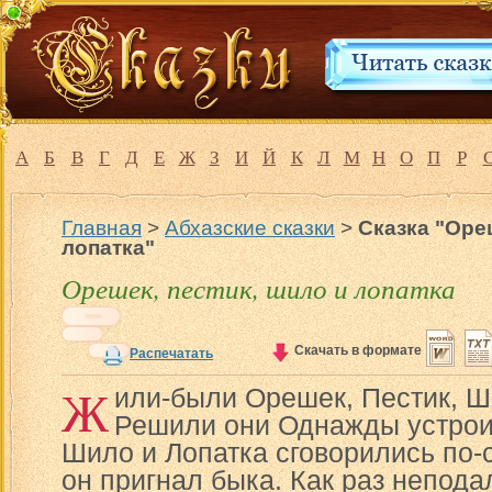
А
Б
В
Г
Д
Е
Ж
З
И
Й
К
Л
М
Н
О
П
Р
Главная
>
Абхазские сказки
>
Сказка "Оре
лопатка"
Орешек, пестик, шило и лопатка
Скачать в формате
Распечатать
Ж
или-были Орешек, Пестик, Ш
Решили они Однажды устроит
Шило и Лопатка сговорились по-
он пригнал быка. Как раз непода