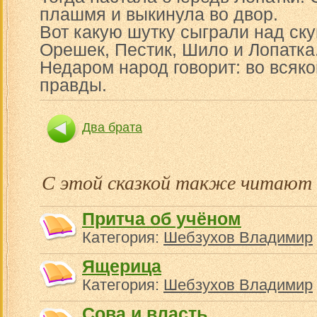
плашмя и выкинула во двор.
Вот какую шутку сыграли над ск
Орешек, Пестик, Шило и Лопатка
Недаром народ говорит: во всяко
правды.
Два брата
С этой сказкой также читают
Притча об учёном
Категория:
Шебзухов Владимир
Ящерица
Категория:
Шебзухов Владимир
Сова и власть