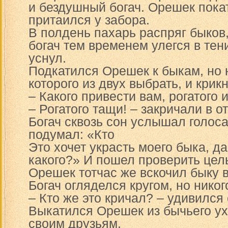
и бездушный богач. Орешек пока
притаился у забора.
В полдень пахарь распряг быков,
богач тем временем улегся в тен
уснул.
Подкатился Орешек к быкам, но 
которого из двух выбрать, и крик
– Какого привести вам, рогатого 
– Рогатого тащи! – закричали в о
Богач сквозь сон услышал голоса
подумал: «Кто
Это хочет украсть моего быка, д
какого?» И пошел проверить целы
Орешек тотчас же вскочил быку в
Богач огляделся кругом, но никог
– Кто же это кричал? – удивился 
Выкатился Орешек из бычьего уха
своим друзьям.