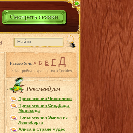
Я
Д
Г
В
Б
А
Размер букв:
*Настройки сохраняются в Cookies
Рекомендуем
Приключения Чиполлино
Приключения Синдбада-
Морехода
Приключения Эмиля из
Лeннеберги
Алиса в Стране Чудес