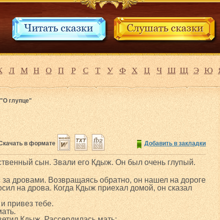
К
Л
М
Н
О
П
Р
С
Т
У
Ф
Х
Ц
Ч
Ш
Щ
Э
Ю
 "О глупце"
Скачать в формате
Добавить в закладки
твенный сын. Звали его Кдыж. Он был очень глупый.
за дровами. Возвращаясь обратно, он нашел на дороге
осил на дрова. Когда Кдыж приехал домой, он сказал
и привез тебе.
ать.
ветил Кдыж. Рассердилась мать: