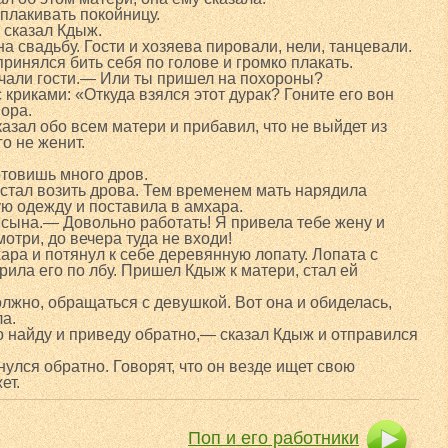
оплакивать покойницу.
 сказал Кдыж.
на свадьбу. Гости и хозяева пировали, нели, танцевали.
ринялся бить себя по голове и громко плакать.
чали гости.— Или ты пришел на похороны?
криками: «Откуда взялся этот дурак? Гоните его вон
вора.
азал обо всем матери и прибавил, что не выйдет из
го не женит.
отовишь много дров.
стал возить дрова. Тем временем мать нарядила
ю одежду и поставила в амхара.
сына.— Довольно работать! Я привела тебе жену и
мотри, до вечера туда не входи!
ра и потянул к себе деревянную лопату. Лопата с
рила его по лбу. Пришел Кдыж к матери, стал ей
олжно, обращаться с девушкой. Вот она и обиделась,
ла.
о найду и приведу обратно,— сказал Кдыж и отправился
рнулся обратно. Говорят, что он везде ищет свою
ет.
Поп и его работники