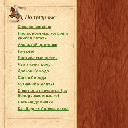
Популярные
Спящая царевна
Про поросенка, который
учился летать
Аленький цветочек
Га-га-га!
Цветик-семицветик
Что значит досуг
Дракон Комодо
Синяя борода
Кузнечик и улитка
Счастье и несчастье (на
белорусском языке)
Лесные домишки
Как бедняк Аллаха искал