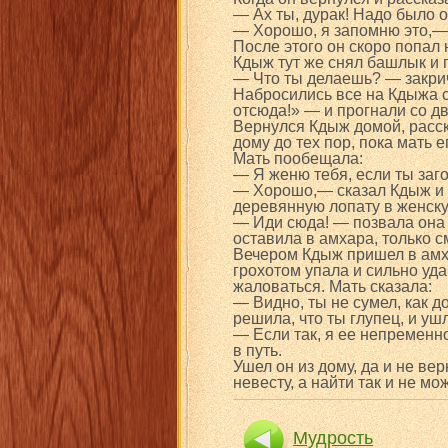
— Ах ты, дурак! Надо было 
— Хорошо, я запомню это,—
После этого он скоро попал 
Кдыж тут же снял башлык и п
— Что ты делаешь? — закри
Набросились все на Кдыжа с 
отсюда!» — и прогнали со д
Вернулся Кдыж домой, расск
дому до тех пор, пока мать е
Мать пообещала:
— Я женю тебя, если ты заг
— Хорошо,— сказал Кдыж и 
деревянную лопату в женску
— Иди сюда! — позвала она 
оставила в амхара, только с
Вечером Кдыж пришел в амха
грохотом упала и сильно уда
жаловаться. Мать сказала:
— Видно, ты не сумел, как д
решила, что ты глупец, и уш
— Если так, я ее непременн
в путь.
Ушел он из дому, да и не ве
невесту, а найти так и не мож
Мудрость