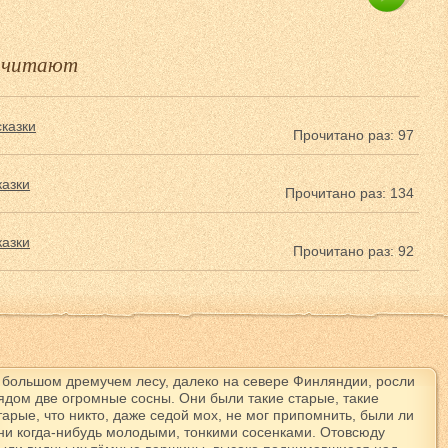
е читают
казки
Прочитано раз: 97
казки
Прочитано раз: 134
казки
Прочитано раз: 92
 большом дремучем лесу, далеко на севере Финляндии, росли
ядом две огромные сосны. Они были такие старые, такие
тарые, что никто, даже седой мох, не мог припомнить, были ли
ни когда-нибудь молодыми, тонкими сосенками. Отовсюду