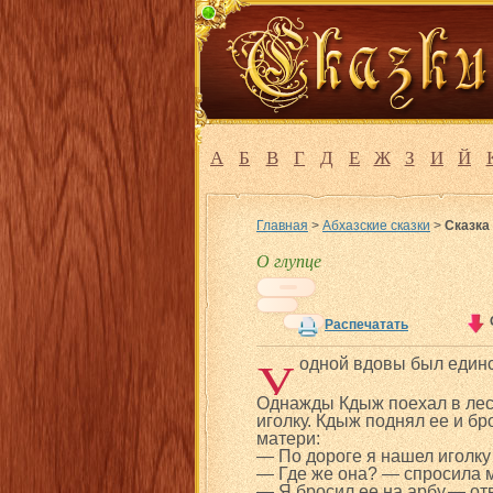
А
Б
В
Г
Д
Е
Ж
З
И
Й
Главная
>
Абхазские сказки
>
Сказка
О глупце
Распечатать
У
одной вдовы был единс
Однажды Кдыж поехал в лес 
иголку. Кдыж поднял ее и бр
матери:
— По дороге я нашел иголку 
— Где же она? — спросила м
— Я бросил ее на арбу,— от