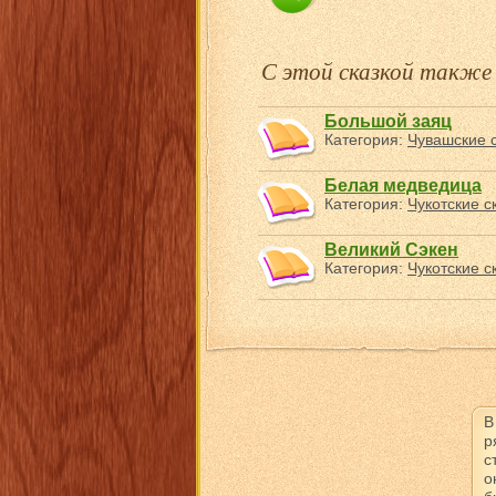
С этой сказкой такж
Большой заяц
Категория:
Чувашские с
Белая медведица
Категория:
Чукотские с
Великий Сэкен
Категория:
Чукотские с
В
р
с
о