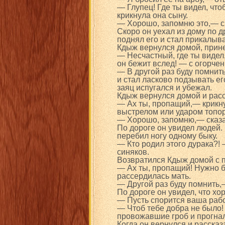
— Глупец! Где ты видел, что
крикнула она сыну.
— Хорошо, запомню это,— с
Скоро он уехал из дому по д
поднял его и стал прикалыва
Кдыж вернулся домой, прине
— Несчастный, где ты видел,
он бежит вслед! — с огорчен
— В другой раз буду помнить
и стал ласково подзывать ег
заяц испугался и убежал.
Кдыж вернулся домой и расс
— Ах ты, пропащий,— крикн
выстрелом или ударом топор
— Хорошо, запомню,— сказа
По дороге он увидел людей.
перебил ногу одному быку.
— Кто родил этого дурака?!
синяков.
Возвратился Кдыж домой с п
— Ах ты, пропащий! Нужно б
рассердилась мать.
— Другой раз буду помнить,
По дороге он увидел, что хо
— Пусть спорится ваша рабо
— Чтоб тебе добра не было!
провожавшие гроб и прогна
Когда он вернулся и рассказ