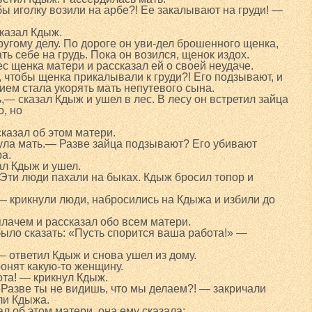
бы иголку возили на арбе?! Ее закалывают на груди! —
казал Кдыж.
ругому делу. По дороге он уви-дел брошенного щенка,
ть себе на грудь. Пока он возился, щенок издох.
с щенка матери и рассказал ей о своей неудаче.
 чтобы щенка прикалывали к груди?! Его подзывают, и
ием стала укорять мать непутевого сына.
,— сказал Кдыж и ушел в лес. В лесу он встретил зайца
о, но
казал об этом матери.
ула мать.— Разве зайца подзывают? Его убивают
а.
л Кдыж и ушел.
 Эти люди пахали на быках. Кдыж бросил топор и
 — крикнули люди, набросились на Кдыжа и избили до
лачем и рассказал обо всем матери.
ыло сказать: «Пусть спорится ваша работа!» —
— ответил Кдыж и снова ушел из дому.
ронят какую-то женщину.
та! — крикнул Кдыж.
 Разве ты не видишь, что мы делаем?! — закричали
ли Кдыжа.
ал об этом матери, она ему сказала: